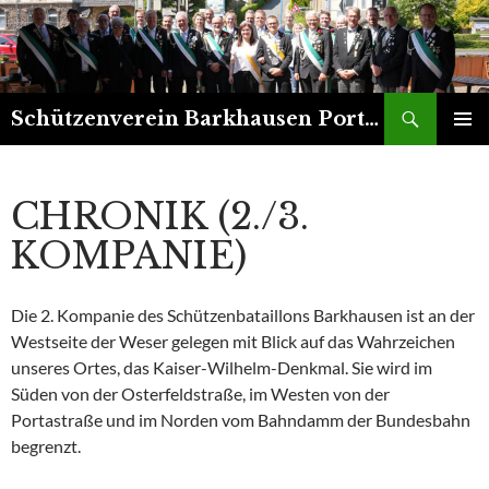
Suchen
Schützenverein Barkhausen Porta 1899 e.V.
ZUM
PRIMÄR
INHALT
MENÜ
SPRINGEN
CHRONIK (2./3.
KOMPANIE)
Die 2. Kompanie des Schützenbataillons Barkhausen ist an der
Westseite der Weser gelegen mit Blick auf das Wahrzeichen
unseres Ortes, das Kaiser-Wilhelm-Denkmal. Sie wird im
Süden von der Osterfeldstraße, im Westen von der
Portastraße und im Norden vom Bahndamm der Bundesbahn
begrenzt.