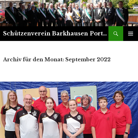
Suchen
Schützenverein Barkhausen Porta 1899 e.V.
ZUM
PRIMÄR
INHALT
MENÜ
SPRINGEN
Archiv für den Monat: September 2022