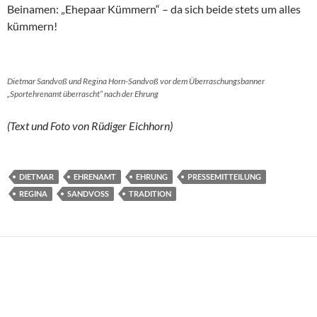
Beinamen: „Ehepaar Kümmern“ – da sich beide stets um alles
kümmern!
Dietmar Sandvoß und Regina Horn-Sandvoß vor dem Überraschungsbanner
„Sportehrenamt überrascht“ nach der Ehrung
(Text und Foto von Rüdiger Eichhorn)
DIETMAR
EHRENAMT
EHRUNG
PRESSEMITTEILUNG
REGINA
SANDVOSS
TRADITION