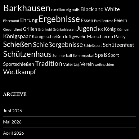
Barkhausen
Black and White
Big Balls
Bataillon
Ergebnisse
Ehrung
Feiern
Essen
Ehrenamt
Familienfest
Jugend
Grillen
König
Gesundheit
KK
Königin
Grünkohl
Grünkohlessen
Königspaar
Party
Königsschießen
Marschieren
luftgewehr
Schießen
Schießergebnisse
Schützenfest
Schießsport
Schützenhaus
Spaß
Sport
Sommerball
Sommerpokal
Tradition
Sportschießen
Verein
Vatertag
weihnachten
Wettkampf
ARCHIVE
Juni 2026
Mai 2026
April 2026