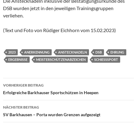
Die Anstecknadeln inklusive der Bestätigungsurkunde des
DSB wurden jetzt in den jeweiligen Trainingsgruppen
verliehen.
(Text und Foto von Rüdiger Eichhorn vom 15.02.2023)
2023
ANERKENNUNG
ANSTECKNADELN
DSB
EHRUNG
ERGEBNISSE
MEISTERSCHÜTZENABZEICHEN
SCHIESSSPORT
Beitrags-
VORHERIGER BEITRAG
Navigation
Erfolgreiche Barkhauser Sportschützen in Heepen
NÄCHSTER BEITRAG
SV Barkhausen – Porta wurden Grenzen aufgezeigt