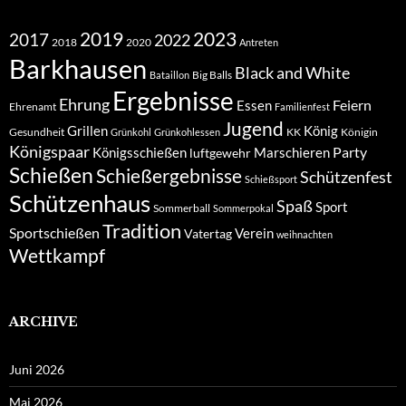
2019
2023
2017
2022
2018
2020
Antreten
Barkhausen
Black and White
Big Balls
Bataillon
Ergebnisse
Ehrung
Feiern
Essen
Ehrenamt
Familienfest
Jugend
Grillen
König
Gesundheit
KK
Königin
Grünkohl
Grünkohlessen
Königspaar
Party
Königsschießen
Marschieren
luftgewehr
Schießen
Schießergebnisse
Schützenfest
Schießsport
Schützenhaus
Spaß
Sport
Sommerball
Sommerpokal
Tradition
Sportschießen
Verein
Vatertag
weihnachten
Wettkampf
ARCHIVE
Juni 2026
Mai 2026