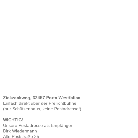
Zickzackweg, 32457 Porta Westfalica
Einfach direkt über der Freilichtbühne!
(nur Schützenhaus, keine Postadresse!)
WICHTIG
!
Unsere Postadresse als Empfänger:
Dirk Wiedermann
Alte Poststraße 35
32457 Porta Westfalica
VEREINS-NEWSLETTER