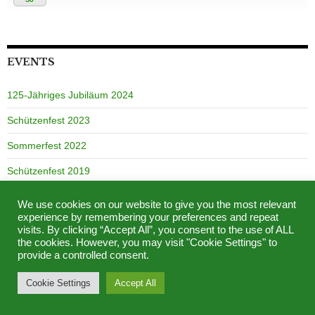
Schützenfest 2023
Sommerfest 2022
Schützenfest 2019
Black & White Party 2018
Schützenfest 2017
Sommerball 2016
Almgaudi 2016
We use cookies on our website to give you the most relevant
experience by remembering your preferences and repeat
LINKS
visits. By clicking “Accept All”, you consent to the use of ALL
the cookies. However, you may visit "Cookie Settings" to
provide a controlled consent.
Barkhausen Aktuell
Barkhausen Porta
Cookie Settings
Accept All
Schützenkreis Minden