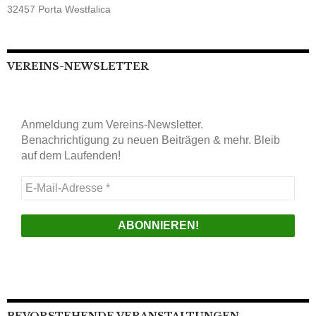
Anmeldung zum Vereins-Newsletter.
Benachrichtigung zu neuen Beiträgen & mehr. Bleib
auf dem Laufenden!
E-
Mail-
Adresse
*
BEVORSTEHENDE VERANSTALTUNGEN
AUG
18:00
Jugendtraining LP/LG
10
Mo
AUG
17:00
Training LG
11
Di