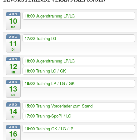
AUG
18:00
Jugendtraining LP/LG
12
18:00
Training LG / GK
Mi
AUG
18:00
Training LP / LG / GK
13
Do
AUG
15:00
Training Vorderlader 25m Stand
14
17:00
Training-SpoPI / LG
Fr
AUG
10:00
Training GK / LG /LP
16
So
EVENTS
125-Jähriges Jubiläum 2024