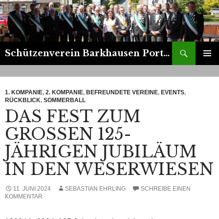
Suchen
Schützenverein Barkhausen Porta 1899 e.V.
ZUM
PRIMÄR
INHALT
MENÜ
SPRINGEN
1. KOMPANIE
,
2. KOMPANIE
,
BEFREUNDETE VEREINE
,
EVENTS
,
RÜCKBLICK
,
SOMMERBALL
DAS FEST ZUM
GROSSEN 125-J
ÄHRIGEN JUBILÄUM I
N DEN WESERWIESEN
11. JUNI 2024
SEBASTIAN EHRLING
SCHREIBE EINEN
KOMMENTAR