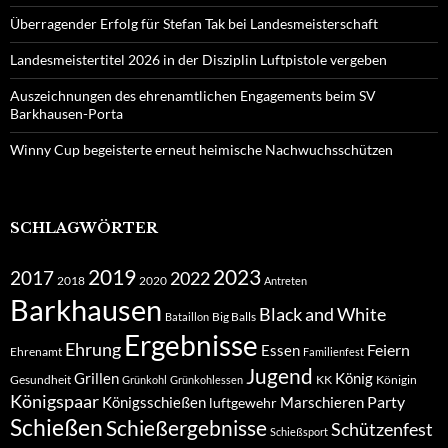
Überragender Erfolg für Stefan Tak bei Landesmeisterschaft
Landesmeistertitel 2026 in der Disziplin Luftpistole vergeben
Auszeichnungen des ehrenamtlichen Engagements beim SV
Barkhausen-Porta
Winny Cup begeisterte erneut heimische Nachwuchsschützen
SCHLAGWÖRTER
2019
2023
2017
2022
2018
2020
Antreten
Barkhausen
Black and White
Big Balls
Bataillon
Ergebnisse
Ehrung
Feiern
Essen
Ehrenamt
Familienfest
Jugend
Grillen
König
Gesundheit
KK
Königin
Grünkohl
Grünkohlessen
Königspaar
Party
Königsschießen
Marschieren
luftgewehr
Schießen
Schießergebnisse
Schützenfest
Schießsport