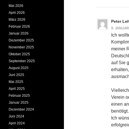
Mai 2026
April 2026
März 2026
Peter L
Februar 2026
9. JANUAR
Januar 2026
Ich woll
Dezember 2025
Komplime
November 2025
meiner 
Oktober 2025
Deutschl
September 2025
auf Sie 
August 2025
erhalten
Juni 2025
ausmacht
Mai 2025
April 2025
Vielleich
Februar 2025
Verein o
Januar 2025
einen an
Dezember 2024
benötigt.
Juni 2024
Ich wüns
April 2024
erfolgre