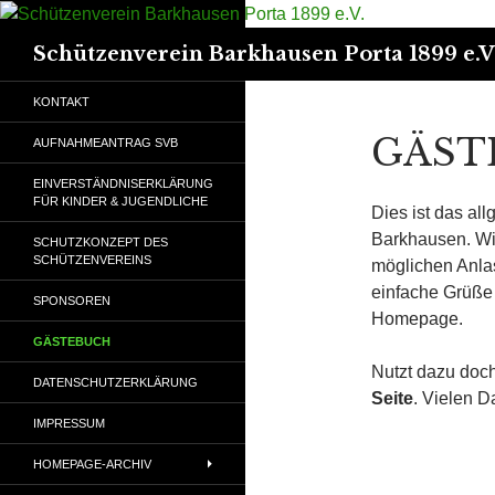
Suchen
Schützenverein Barkhausen Porta 1899 e.V
KONTAKT
GÄST
AUFNAHMEANTRAG SVB
EINVERSTÄNDNISERKLÄRUNG
FÜR KINDER & JUGENDLICHE
Dies ist das a
Barkhausen. Wir
SCHUTZKONZEPT DES
SCHÜTZENVEREINS
möglichen Anlas
einfache Grüße
SPONSOREN
Homepage.
GÄSTEBUCH
Nutzt dazu doch
DATENSCHUTZERKLÄRUNG
Seite
. Vielen D
IMPRESSUM
HOMEPAGE-ARCHIV