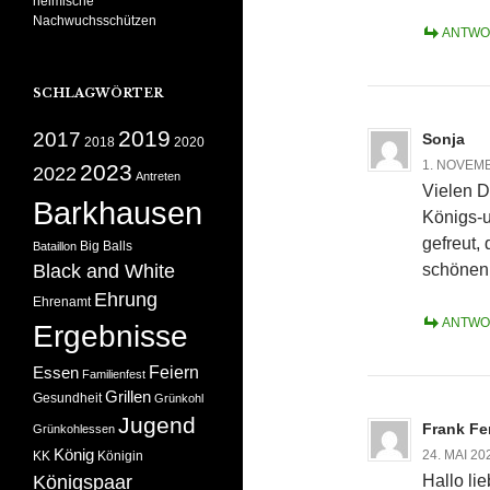
heimische
Nachwuchsschützen
ANTWO
SCHLAGWÖRTER
2019
2017
Sonja
2018
2020
1. NOVEMB
2023
2022
Antreten
Vielen D
Barkhausen
Königs-
gefreut,
Big Balls
Bataillon
Black and White
schönen 
Ehrung
Ehrenamt
ANTWO
Ergebnisse
Feiern
Essen
Familienfest
Grillen
Gesundheit
Grünkohl
Jugend
Frank Fe
Grünkohlessen
König
24. MAI 2
KK
Königin
Königspaar
Hallo li