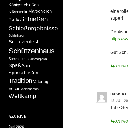
Königsschießen
Marschieren
eine tol
luftgewehr
Schießen
super!
Party
Schießergebnisse
Denkspor
Schießsport
https://
Schützenfest
Schützenhaus
Gut Schu
Sommerball
Sommerpokal
Spaß
Sport
ANTWO
Sportschießen
Tradition
Vatertag
Verein
weihnachten
Hannibal
Wettkampf
18. JULI 
Tolle Sei
ARCHIVE
ANTWO
Juni 2026