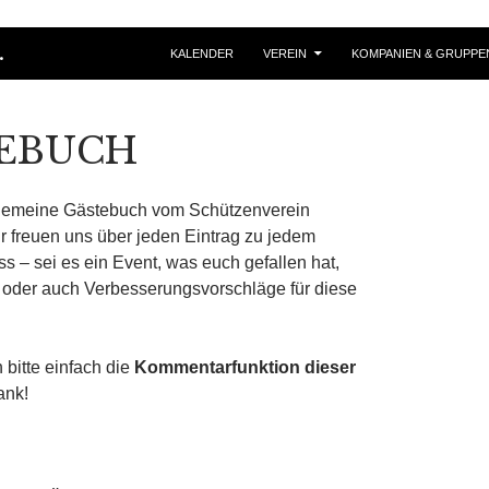
ZUM INHALT SPRINGEN
.
KALENDER
VEREIN
KOMPANIEN & GRUPPE
EBUCH
llgemeine Gästebuch vom Schützenverein
 freuen uns über jeden Eintrag zu jedem
s – sei es ein Event, was euch gefallen hat,
 oder auch Verbesserungsvorschläge für diese
 bitte einfach die
Kommentarfunktion dieser
ank!