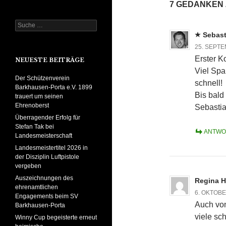
7 GEDANKEN
Suche
nach:
Sebas
25. SEPTE
Erster K
NEUESTE BEITRÄGE
Viel Spaß
Der Schützenverein
schnell!
Barkhausen-Porta e.V. 1899
Bis bald
trauert um seinen
Ehrenoberst
Sebastia
Überragender Erfolg für
Stefan Tak bei
ANTWO
Landesmeisterschaft
Landesmeistertitel 2026 in
der Disziplin Luftpistole
vergeben
Auszeichnungen des
Regina 
ehrenamtlichen
6. OKTOBE
Engagements beim SV
Auch von
Barkhausen-Porta
viele sc
Winny Cup begeisterte erneut