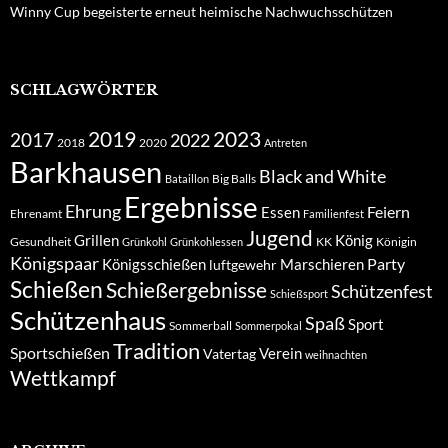
Winny Cup begeisterte erneut heimische Nachwuchsschützen
SCHLAGWÖRTER
2019
2023
2017
2022
2018
2020
Antreten
Barkhausen
Black and White
Big Balls
Bataillon
Ergebnisse
Ehrung
Feiern
Essen
Ehrenamt
Familienfest
Jugend
Grillen
König
Gesundheit
KK
Königin
Grünkohl
Grünkohlessen
Königspaar
Party
Königsschießen
Marschieren
luftgewehr
Schießen
Schießergebnisse
Schützenfest
Schießsport
Schützenhaus
Spaß
Sport
Sommerball
Sommerpokal
Tradition
Sportschießen
Verein
Vatertag
weihnachten
Wettkampf