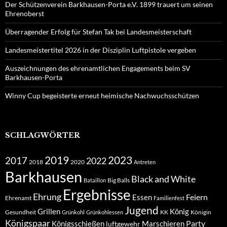
Der Schützenverein Barkhausen-Porta e.V. 1899 trauert um seinen
Ehrenoberst
Überragender Erfolg für Stefan Tak bei Landesmeisterschaft
Landesmeistertitel 2026 in der Disziplin Luftpistole vergeben
Auszeichnungen des ehrenamtlichen Engagements beim SV
Barkhausen-Porta
Winny Cup begeisterte erneut heimische Nachwuchsschützen
SCHLAGWÖRTER
2019
2023
2017
2022
2018
2020
Antreten
Barkhausen
Black and White
Big Balls
Bataillon
Ergebnisse
Ehrung
Feiern
Essen
Ehrenamt
Familienfest
Jugend
Grillen
König
Gesundheit
KK
Königin
Grünkohl
Grünkohlessen
Königspaar
Party
Königsschießen
Marschieren
luftgewehr