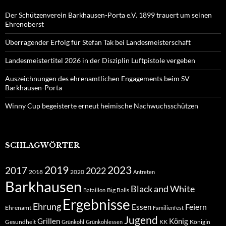
Der Schützenverein Barkhausen-Porta e.V. 1899 trauert um seinen
Ehrenoberst
Überragender Erfolg für Stefan Tak bei Landesmeisterschaft
Landesmeistertitel 2026 in der Disziplin Luftpistole vergeben
Auszeichnungen des ehrenamtlichen Engagements beim SV
Barkhausen-Porta
Winny Cup begeisterte erneut heimische Nachwuchsschützen
SCHLAGWÖRTER
2019
2023
2017
2022
2018
2020
Antreten
Barkhausen
Black and White
Big Balls
Bataillon
Ergebnisse
Ehrung
Feiern
Essen
Ehrenamt
Familienfest
Jugend
Grillen
König
Gesundheit
KK
Königin
Grünkohl
Grünkohlessen