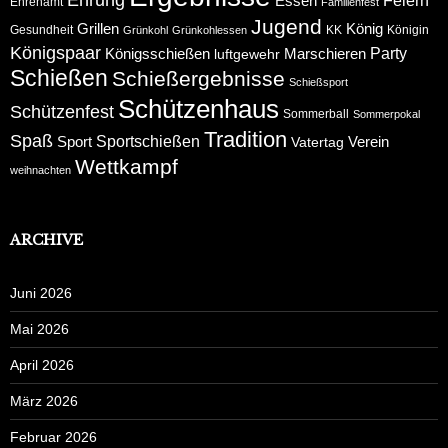
Ehrung
Feiern
Essen
Ehrenamt
Familienfest
Jugend
Grillen
König
Gesundheit
KK
Königin
Grünkohl
Grünkohlessen
Königspaar
Party
Königsschießen
Marschieren
luftgewehr
Schießen
Schießergebnisse
Schießsport
Schützenhaus
Schützenfest
Sommerball
Sommerpokal
Tradition
Spaß
Sportschießen
Sport
Verein
Vatertag
Wettkampf
weihnachten
ARCHIVE
Juni 2026
Mai 2026
April 2026
März 2026
Februar 2026