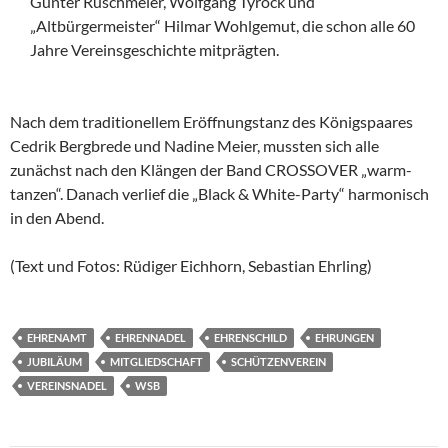
Günter Ruschmeier, Wolfgang Tyrock und
„Altbürgermeister“ Hilmar Wohlgemut, die schon alle 60
Jahre Vereinsgeschichte mitprägten.
Nach dem traditionellem Eröffnungstanz des Königspaares
Cedrik Bergbrede und Nadine Meier, mussten sich alle
zunächst nach den Klängen der Band CROSSOVER „warm-
tanzen“. Danach verlief die „Black & White-Party“ harmonisch
in den Abend.
(Text und Fotos: Rüdiger Eichhorn, Sebastian Ehrling)
EHRENAMT
EHRENNADEL
EHRENSCHILD
EHRUNGEN
JUBILÄUM
MITGLIEDSCHAFT
SCHÜTZENVEREIN
VEREINSNADEL
WSB