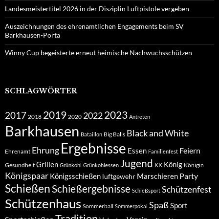
Landesmeistertitel 2026 in der Disziplin Luftpistole vergeben
Auszeichnungen des ehrenamtlichen Engagements beim SV
Barkhausen-Porta
Winny Cup begeisterte erneut heimische Nachwuchsschützen
SCHLAGWÖRTER
2019
2023
2017
2022
2018
2020
Antreten
Barkhausen
Black and White
Big Balls
Bataillon
Ergebnisse
Ehrung
Feiern
Essen
Ehrenamt
Familienfest
Jugend
Grillen
König
Gesundheit
KK
Königin
Grünkohl
Grünkohlessen
Königspaar
Party
Königsschießen
Marschieren
luftgewehr
Schießen
Schießergebnisse
Schützenfest
Schießsport
Schützenhaus
Spaß
Sport
Sommerball
Sommerpokal
Tradition