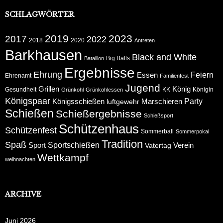
SCHLAGWÖRTER
2019
2023
2017
2022
2018
2020
Antreten
Barkhausen
Black and White
Big Balls
Bataillon
Ergebnisse
Ehrung
Feiern
Essen
Ehrenamt
Familienfest
Jugend
Grillen
König
Gesundheit
KK
Königin
Grünkohl
Grünkohlessen
Königspaar
Party
Königsschießen
Marschieren
luftgewehr
Schießen
Schießergebnisse
Schießsport
Schützenhaus
Schützenfest
Sommerball
Sommerpokal
Tradition
Spaß
Sportschießen
Sport
Verein
Vatertag
Wettkampf
weihnachten
ARCHIVE
Juni 2026