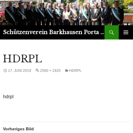
Suchen
Schützenverein Barkhausen Porta 1899 e.V.
ZUM
PRIMÄR
INHALT
MENÜ
SPRINGEN
HDRPL
17. JUNI 2019
2560 × 1920
HDRPL
hdrpl
Vorheriges Bild