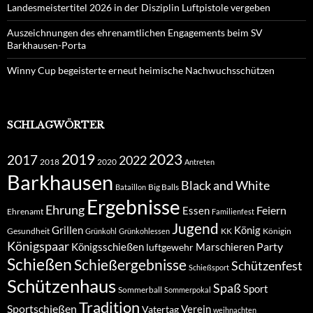
Landesmeistertitel 2026 in der Disziplin Luftpistole vergeben
Auszeichnungen des ehrenamtlichen Engagements beim SV
Barkhausen-Porta
Winny Cup begeisterte erneut heimische Nachwuchsschützen
SCHLAGWÖRTER
2019
2023
2017
2022
2018
2020
Antreten
Barkhausen
Black and White
Big Balls
Bataillon
Ergebnisse
Ehrung
Feiern
Essen
Ehrenamt
Familienfest
Jugend
Grillen
König
Gesundheit
KK
Königin
Grünkohl
Grünkohlessen
Königspaar
Party
Königsschießen
Marschieren
luftgewehr
Schießen
Schießergebnisse
Schützenfest
Schießsport
Schützenhaus
Spaß
Sport
Sommerball
Sommerpokal
Tradition
Sportschießen
Verein
Vatertag
weihnachten