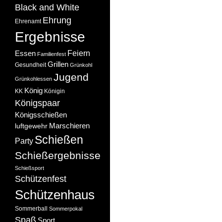
Black and White
Ehrung
Ehrenamt
Ergebnisse
Feiern
Essen
Familienfest
Grillen
Gesundheit
Grünkohl
Jugend
Grünkohlessen
König
KK
Königin
Königspaar
Königsschießen
Marschieren
luftgewehr
Schießen
Party
Schießergebnisse
Schießsport
Schützenfest
Schützenhaus
Sommerball
Sommerpokal
Spaß
Sport