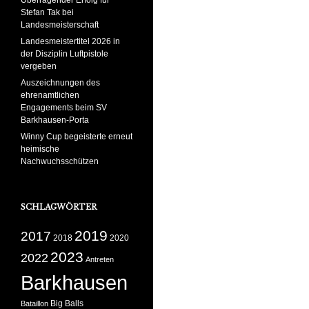
Überragender Erfolg für
Stefan Tak bei
Landesmeisterschaft
Landesmeistertitel 2026 in
der Disziplin Luftpistole
vergeben
Auszeichnungen des
ehrenamtlichen
Engagements beim SV
Barkhausen-Porta
Winny Cup begeisterte erneut
heimische
Nachwuchsschützen
SCHLAGWÖRTER
2019
2017
2018
2020
2023
2022
Antreten
Barkhausen
Big Balls
Bataillon