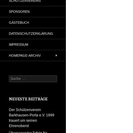
SCHÜTZENVEREINS
SPONSOREN
GÄSTEBUCH
DATENSCHUTZERKLÄRUNG
IMPRESSUM
HOMEPAGE-ARCHIV
Suche
nach:
NEUESTE BEITRÄGE
Der Schützenverein
Barkhausen-Porta e.V. 1899
trauert um seinen
Ehrenoberst