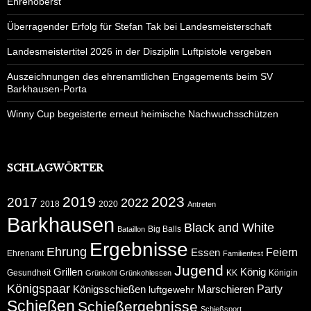
Ehrenoberst
Überragender Erfolg für Stefan Tak bei Landesmeisterschaft
Landesmeistertitel 2026 in der Disziplin Luftpistole vergeben
Auszeichnungen des ehrenamtlichen Engagements beim SV
Barkhausen-Porta
Winny Cup begeisterte erneut heimische Nachwuchsschützen
SCHLAGWÖRTER
2019
2023
2017
2022
2018
2020
Antreten
Barkhausen
Black and White
Big Balls
Bataillon
Ergebnisse
Ehrung
Feiern
Essen
Ehrenamt
Familienfest
Jugend
Grillen
König
Gesundheit
KK
Königin
Grünkohl
Grünkohlessen
Königspaar
Party
Königsschießen
Marschieren
luftgewehr
Schießen
Schießergebnisse
Schießsport