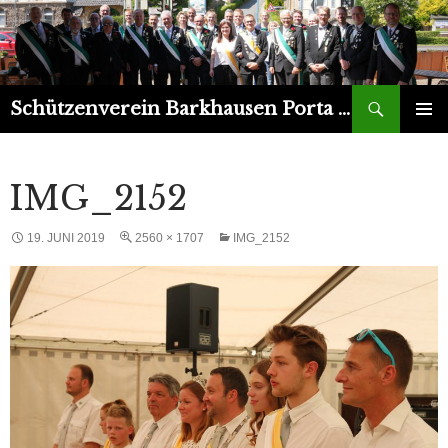
Suchen
Schützenverein Barkhausen Porta 1899 e.V.
ZUM
PRIMÄR
INHALT
MENÜ
SPRINGEN
IMG_2152
19. JUNI 2019
2560 × 1707
IMG_2152