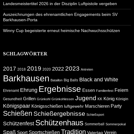
Landesmeistertitel 2026 in der Disziplin Luftpistole vergeben
Auszeichnungen des ehrenamtlichen Engagements beim SV
Barkhausen-Porta
Winny Cup begeisterte erneut heimische Nachwuchsschützen
SCHLAGWÖRTER
2019
2023
2017
2022
2018
2020
Antreten
Barkhausen
Black and White
Big Balls
Bataillon
Ergebnisse
Ehrung
Feiern
Essen
Ehrenamt
Familienfest
Jugend
Grillen
König
Gesundheit
KK
Königin
Grünkohl
Grünkohlessen
Königspaar
Party
Königsschießen
Marschieren
luftgewehr
Schießen
Schießergebnisse
Schießsport
Schützenhaus
Schützenfest
Sommerball
Sommerpokal
Tradition
Spaß
Sportschießen
Sport
Verein
Vatertag