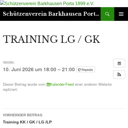
Suchen
Schützenverein Barkhausen Porta 1899 e.V.
ZUM
PRIMÄR
INHALT
MENÜ
SPRINGEN
TRAINING LG / GK
WANN:
10. Juni 2026 um 18:00 – 21:00
Repeats
Dieser Beitrag wurde vom
Kalender-Feed
einer anderen Website
repliziert.
Beitrags-
VORHERIGER BEITRAG
Navigation
Training KK / GK / LG /LP