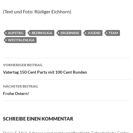
(Text und Foto: Rüdiger Eichhorn)
AUFSTIEG
BEZIRKSLIGA
ERGEBNISSE
JUGEND
TEAM
WESTFALENLIGA
Beitrags-
VORHERIGER BEITRAG
Navigation
Vatertag 150 Cent Party mit 100 Cent Runden
NÄCHSTER BEITRAG
Frohe Ostern!
SCHREIBE EINEN KOMMENTAR
Deine E-Mail-Adresse wird nicht veröffentlicht.
Erforderliche Felder