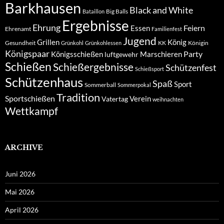
Barkhausen
Black and White
Big Balls
Bataillon
Ergebnisse
Ehrung
Feiern
Essen
Ehrenamt
Familienfest
Jugend
Grillen
König
Gesundheit
KK
Königin
Grünkohl
Grünkohlessen
Königspaar
Party
Königsschießen
Marschieren
luftgewehr
Schießen
Schießergebnisse
Schützenfest
Schießsport
Schützenhaus
Spaß
Sport
Sommerball
Sommerpokal
Tradition
Sportschießen
Verein
Vatertag
weihnachten
Wettkampf
ARCHIVE
Juni 2026
Mai 2026
April 2026