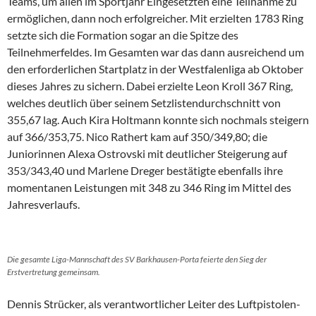
Teams, um allen im Sportjahr Eingesetzten eine Teilnahme zu
ermöglichen, dann noch erfolgreicher. Mit erzielten 1783 Ring
setzte sich die Formation sogar an die Spitze des
Teilnehmerfeldes. Im Gesamten war das dann ausreichend um
den erforderlichen Startplatz in der Westfalenliga ab Oktober
dieses Jahres zu sichern. Dabei erzielte Leon Kroll 367 Ring,
welches deutlich über seinem Setzlistendurchschnitt von
355,67 lag. Auch Kira Holtmann konnte sich nochmals steigern
auf 366/353,75. Nico Rathert kam auf 350/349,80; die
Juniorinnen Alexa Ostrovski mit deutlicher Steigerung auf
353/343,40 und Marlene Dreger bestätigte ebenfalls ihre
momentanen Leistungen mit 348 zu 346 Ring im Mittel des
Jahresverlaufs.
Die gesamte Liga-Mannschaft des SV Barkhausen-Porta feierte den Sieg der
Erstvertretung gemeinsam.
Dennis Strücker, als verantwortlicher Leiter des Luftpistolen-