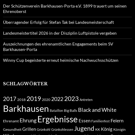
Der Schützenverein Barkhausen-Porta e.V. 1899 trauert um seinen
Ehrenoberst
Überragender Erfolg für Stefan Tak bei Landesmeisterschaft
Landesmeistertitel 2026 in der Disziplin Luftpistole vergeben
Auszeichnungen des ehrenamtlichen Engagements beim SV
Barkhausen-Porta
Winny Cup begeisterte erneut heimische Nachwuchsschützen
SCHLAGWÖRTER
2019
2023
2017
2022
2018
2020
Antreten
Barkhausen
Black and White
Big Balls
Bataillon
Ergebnisse
Ehrung
Feiern
Essen
Ehrenamt
Familienfest
Jugend
Grillen
König
Gesundheit
KK
Königin
Grünkohl
Grünkohlessen