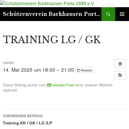
Suchen
Schützenverein Barkhausen Porta 1899 e.V.
ZUM
PRIMÄR
INHALT
MENÜ
SPRINGEN
TRAINING LG / GK
WANN:
14. Mai 2025 um 18:00 – 21:00
Repeats
Dieser Beitrag wurde vom
Kalender-Feed
einer anderen Website
repliziert.
Beitrags-
VORHERIGER BEITRAG
Navigation
Training KK / GK / LG /LP