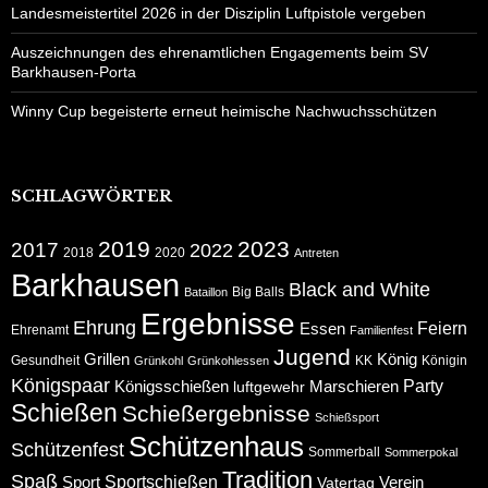
Landesmeistertitel 2026 in der Disziplin Luftpistole vergeben
Auszeichnungen des ehrenamtlichen Engagements beim SV
Barkhausen-Porta
Winny Cup begeisterte erneut heimische Nachwuchsschützen
SCHLAGWÖRTER
2019
2023
2017
2022
2018
2020
Antreten
Barkhausen
Black and White
Big Balls
Bataillon
Ergebnisse
Ehrung
Feiern
Essen
Ehrenamt
Familienfest
Jugend
Grillen
König
Gesundheit
KK
Königin
Grünkohl
Grünkohlessen
Königspaar
Party
Königsschießen
Marschieren
luftgewehr
Schießen
Schießergebnisse
Schießsport
Schützenhaus
Schützenfest
Sommerball
Sommerpokal
Tradition
Spaß
Sportschießen
Sport
Verein
Vatertag