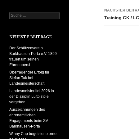
NÄCHSTER BEITR
Suche
Training GK / LG
nach:
NEUESTE BEITRÄGE
Der Schützenverein
Barkhausen-Porta e.V. 1899
trauert um seinen
Ehrenoberst
Überragender Erfolg für
Stefan Tak bei
Landesmeisterschaft
Landesmeistertitel 2026 in
der Disziplin Luftpistole
vergeben
Auszeichnungen des
ehrenamtlichen
Engagements beim SV
Barkhausen-Porta
Winny Cup begeisterte erneut