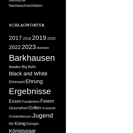
heimische
Nachwuchsschützen
SCHLAGWÖRTER
2019
2017
2018
2020
2023
2022
Antreten
Barkhausen
Big Balls
Bataillon
Black and White
Ehrung
Ehrenamt
Ergebnisse
Feiern
Essen
Familienfest
Grillen
Gesundheit
Grünkohl
Jugend
Grünkohlessen
König
KK
Königin
Königspaar