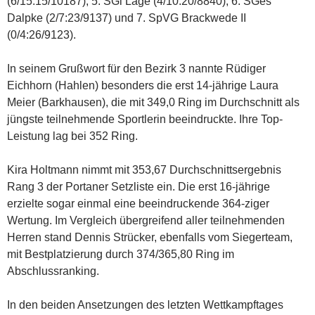
(6/15:15/10187), 5. SGi Lage (4/10:20/8840), 6. SGes
Dalpke (2/7:23/9137) und 7. SpVG Brackwede II
(0/4:26/9123).
In seinem Grußwort für den Bezirk 3 nannte Rüdiger
Eichhorn (Hahlen) besonders die erst 14-jährige Laura
Meier (Barkhausen), die mit 349,0 Ring im Durchschnitt als
jüngste teilnehmende Sportlerin beeindruckte. Ihre Top-
Leistung lag bei 352 Ring.
Kira Holtmann nimmt mit 353,67 Durchschnittsergebnis
Rang 3 der Portaner Setzliste ein. Die erst 16-jährige
erzielte sogar einmal eine beeindruckende 364-ziger
Wertung. Im Vergleich übergreifend aller teilnehmenden
Herren stand Dennis Strücker, ebenfalls vom Siegerteam,
mit Bestplatzierung durch 374/365,80 Ring im
Abschlussranking.
In den beiden Ansetzungen des letzten Wettkampftages