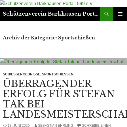
Suchen
Schützenverein Barkhausen Porta 1899 e.V.
ZUM
PRIMÄR
INHALT
MENÜ
SPRINGEN
Archiv der Kategorie: Sportschießen
SCHIESSERGEBNISSE
,
SPORTSCHIESSEN
ÜBERRAGENDER
ERFOLG FÜR STEFAN
TAK BEI
LANDESMEISTERSCHA
18. JUNI 2026
SEBASTIAN EHRLING
SCHREIBE EINEN