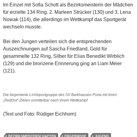
Im Einzel mit Sofia Schott als Bezirksmeisterin der Mädchen
für erzielte 134 Ring. 2. Marleen Strücker (130) und 3. Lena
Nowak (114), die allerdings im Wettkampf das Sportgerät
wechseln musste.
Bei den Jungen verteilen sich die entsprechenden
Auszeichnungen auf Sascha Friedland, Gold für
gesammelte 132 Ring, Silber für Elias Benedikt Wirblich
(129) und die bronzene Erinnerung ging an Liam Meier
(121).
Die begeisterte Lichtsportgruppe des SV Barkhausen-Porta mit ihren
„RedDot“-Zielen unmittelbar nach ihrem Wettkampf.
(Text und Foto: Rüdiger Eichhorn)
BEZIRKSMEISTERSCHAFTEN
ERGEBNISSE
JUGEND