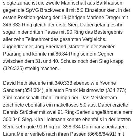
siegte zunächst die zweite Mannschaft aus Barkhausen
gegen die SpVG Brackwede II mit 5:0 Einzelpunkten. In der
ersten Position gelang der 18-jährigen Marlene Dreger mit
346:332 Ring gleich der erste Sieg. Dabei gelang es ihr
sogar in der dritten Passe mit 90 Ring das Bestergebnis
aller zehn Teilnehmer des gesamten Vergleichs.
Jugendtrainer, Jörg Friedland, startete in der zweiten
Paarung und konnte mit 86:84 Ring seinem Gegner
zwischen dem 31. und 40. Schuss noch den Sieg knapp
(326:325) streitig machen.
David Heth steuerte mit 340:333 ebenso wie Yvonne
Sandner (354:304), als auch Frank Maximowitz (334:273)
zum mannschaftlichen Triumph bei. Das Meisterteam
zeichnete ebenfalls ein makelloses 5:0 aus. Dabei erzielte
Dennis Strücker mit zwei 91 Ring-Serien ungefährdet einem
360:348 Sieg. Kira Holtmann konnte ebenfalls in der letzten
Serie sehr gute 91 Ring zur 358:334 Dominanz beitragen.
Laura Meier verließ nach ihren Passen (86/88/84/91) mit