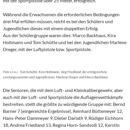
mit der Sportpistole über 25 Meter, erfolgreich.
Während die Erwachsenen die erforderlichen Bedingungen
drei Mal erfüllen müssen, reicht es bei den Schülern und
Jugendlichen dieses mit einem doppelten Erfolg.
Aus der Schülergruppe waren dies: Marco Backhaus, Kira
Holtmann und Tom Schütte und bei den Jugendlichen Marlene
Dreger, mit der Luftpistole bzw. Sportpistole.
Foto v.l.n.r.: Tom Schütte, Kira Holtmann, Jörg Friedland, der erfolgreichste
Leistungssammler und Jugendtrainer, Marlene Dreger und Marco Backhaus
Die Senioren, die mit dem Luft- und Kleinkalibergewehr, aber
auch mit der Luft- und Sportpistole die Auflagenwettkämpfe
bestreiten, stellt die größte zu würdigende Gruppe mit: Bernd
Barner 7 (eingereichte Ergebnisse), Reinhard Büttemeyer 12,
Hans-Peter Dammeyer 9, Dieter Darlath 9, Rüdiger Eichhorn
18, Andrea Friedland 13, Regina Horn-Sandvoß 12, Kerstin