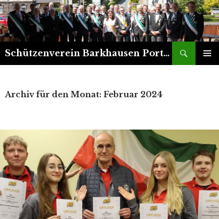
Suchen
Schützenverein Barkhausen Porta 1899 e.V.
ZUM
PRIMÄR
INHALT
MENÜ
SPRINGEN
Archiv für den Monat: Februar 2024