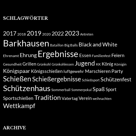
SCHLAGWÖRTER
2019
2023
2017
2022
2018
2020
Antreten
Barkhausen
Black and White
Big Balls
Bataillon
Ergebnisse
Ehrung
Feiern
Essen
Ehrenamt
Familienfest
Jugend
Grillen
König
Gesundheit
KK
Königin
Grünkohl
Grünkohlessen
Königspaar
Party
Königsschießen
Marschieren
luftgewehr
Schießen
Schießergebnisse
Schützenfest
Schießsport
Schützenhaus
Spaß
Sport
Sommerball
Sommerpokal
Tradition
Sportschießen
Verein
Vatertag
weihnachten
Wettkampf
ARCHIVE