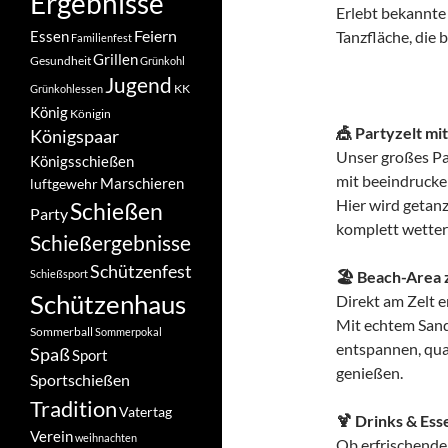
Ergebnisse
Erlebt bekannte
Feiern
Essen
Tanzfläche, die 
Familienfest
Grillen
Gesundheit
Grünkohl
Jugend
KK
Grünkohlessen
König
Königin
🎪 Partyzelt mi
Königspaar
Unser großes Pa
Königsschießen
mit beeindrucke
Marschieren
luftgewehr
Hier wird getanz
Schießen
Party
komplett wette
Schießergebnisse
Schützenfest
Schießsport
🏖️ Beach-Area
Schützenhaus
Direkt am Zelt 
Mit echtem Sand,
Sommerball
Sommerpokal
entspannen, qua
Spaß
Sport
genießen.
Sportschießen
Tradition
Vatertag
🍹 Drinks & Es
Verein
weihnachten
Ob erfrischende 