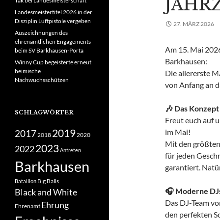
JAHR
Tak bei Landesmeisterschaft
Landesmeistertitel 2026 in der
Disziplin Luftpistole vergeben
27. MÄRZ 2026
Auszeichnungen des
ehrenamtlichen Engagements
Am 15. Mai 2026
beim SV Barkhausen-Porta
Barkhausen:
Winny Cup begeisterte erneut
heimische
Die allererste M
Nachwuchsschützen
von Anfang an d
🎶 Das Konzept
SCHLAGWÖRTER
Freut euch auf 
2019
im Mai!
2017
2018
2020
Mit den größten
2023
2022
Antreten
für jeden Gesch
Barkhausen
garantiert. Natü
Big Balls
Bataillon
🎧 Moderne DJs
Black and White
Das DJ-Team von
Ehrung
Ehrenamt
den perfekten S