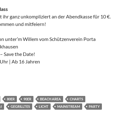
lass
 ihr ganz unkompliziert an der Abendkasse für 10 €.
ommen und mitfeiern!
on unter’m Willem vom Schützenverein Porta
rkhausen
– Save the Date!
 Uhr | Ab 16 Jahren
80ER
90ER
BEACH AREA
CHARTS
J
GEGRILLTES
LICHT
MAINSTREAM
PARTY