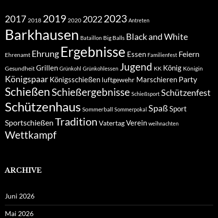
2019
2023
2017
2022
2018
2020
Antreten
Barkhausen
Black and White
Big Balls
Bataillon
Ergebnisse
Ehrung
Feiern
Essen
Ehrenamt
Familienfest
Jugend
Grillen
König
Gesundheit
KK
Königin
Grünkohl
Grünkohlessen
Königspaar
Party
Königsschießen
Marschieren
luftgewehr
Schießen
Schießergebnisse
Schützenfest
Schießsport
Schützenhaus
Spaß
Sport
Sommerball
Sommerpokal
Tradition
Sportschießen
Verein
Vatertag
weihnachten
Wettkampf
ARCHIVE
Juni 2026
Mai 2026