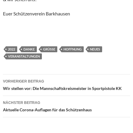
Euer Schützenverein Barkhausen
2022
DANKE
GRÜSSE
HOFFNUNG
NEUES
VERANSTALTUNGEN
Beitrags-
VORHERIGER BEITRAG
Navigation
Wir stellen vor: Die Mannschaftskreismeister in Sportpistole KK
NÄCHSTER BEITRAG
Aktuelle Corona-Auflagen für das Schützenhaus