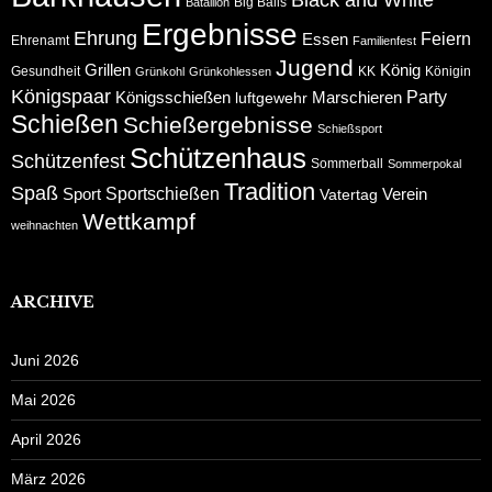
Big Balls
Bataillon
Ergebnisse
Ehrung
Feiern
Essen
Ehrenamt
Familienfest
Jugend
Grillen
König
Gesundheit
KK
Königin
Grünkohl
Grünkohlessen
Königspaar
Party
Königsschießen
Marschieren
luftgewehr
Schießen
Schießergebnisse
Schießsport
Schützenhaus
Schützenfest
Sommerball
Sommerpokal
Tradition
Spaß
Sportschießen
Sport
Verein
Vatertag
Wettkampf
weihnachten
ARCHIVE
Juni 2026
Mai 2026
April 2026
März 2026