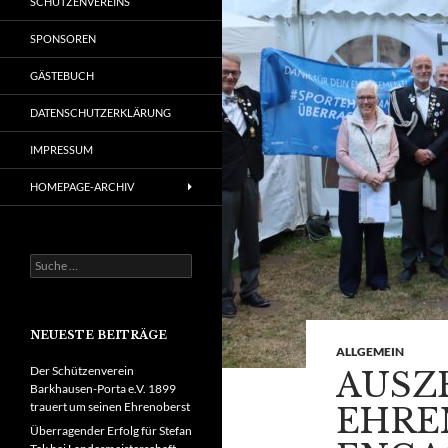
SCHÜTZENVEREINS
SPONSOREN
GÄSTEBUCH
DATENSCHUTZERKLÄRUNG
IMPRESSUM
HOMEPAGE-ARCHIV
Suche
nach:
NEUESTE BEITRÄGE
ALLGEMEIN
Der Schützenverein
AUSZ
Barkhausen-Porta e.V. 1899
trauert um seinen Ehrenoberst
EHRE
Überragender Erfolg für Stefan