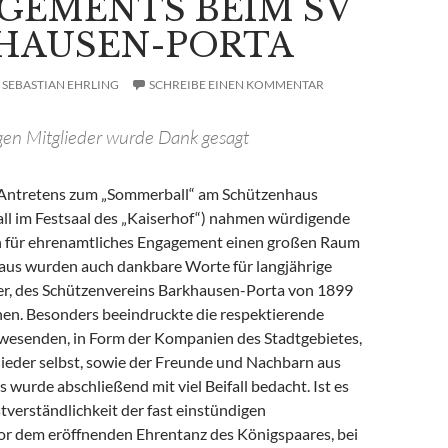
GEMENTS BEIM SV
HAUSEN-PORTA
SEBASTIAN EHRLING
SCHREIBE EINEN KOMMENTAR
gen Mitglieder wurde Dank gesagt
Antretens zum „Sommerball“ am Schützenhaus
all im Festsaal des „Kaiserhof“) nahmen würdigende
 für ehrenamtliches Engagement einen großen Raum
naus wurden auch dankbare Worte für langjährige
er, des Schützenvereins Barkhausen-Porta von 1899
chen. Besonders beeindruckte die respektierende
nwesenden, in Form der Kompanien des Stadtgebietes,
lieder selbst, sowie der Freunde und Nachbarn aus
 wurde abschließend mit viel Beifall bedacht. Ist es
tverständlichkeit der fast einstündigen
or dem eröffnenden Ehrentanz des Königspaares, bei