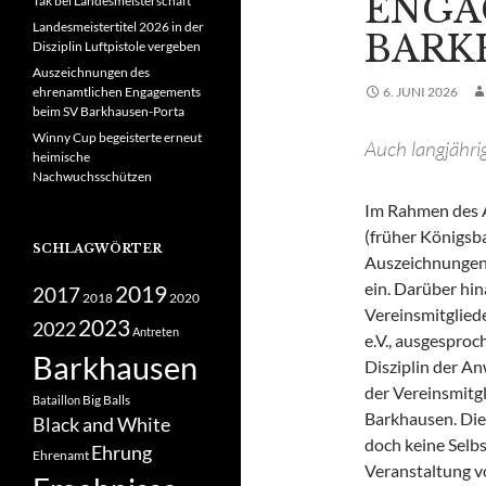
ENGA
Tak bei Landesmeisterschaft
Landesmeistertitel 2026 in der
BARK
Disziplin Luftpistole vergeben
Auszeichnungen des
ehrenamtlichen Engagements
6. JUNI 2026
beim SV Barkhausen-Porta
Winny Cup begeisterte erneut
Auch langjähri
heimische
Nachwuchsschützen
Im Rahmen des 
(früher Königsb
SCHLAGWÖRTER
Auszeichnungen
ein. Darüber hi
2019
2017
2018
2020
Vereinsmitglied
2023
2022
Antreten
e.V., ausgespro
Barkhausen
Disziplin der A
der Vereinsmitg
Big Balls
Bataillon
Barkhausen. Dies
Black and White
doch keine Selbs
Ehrung
Ehrenamt
Veranstaltung v