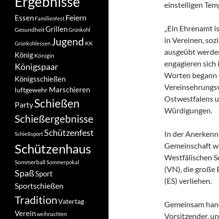
Ergebnisse
einstelligen Te
Feiern
Essen
Familienfest
„Ein Ehrenamt ist
Grillen
Gesundheit
Grünkohl
Jugend
in Vereinen, soz
KK
Grünkohlessen
ausgeübt werden
König
Königin
engagieren sich 
Königspaar
Worten begann 
Königsschießen
Vereinsehrungsv
Marschieren
luftgewehr
Ostwestfalens u
Schießen
Party
Würdigungen.
Schießergebnisse
Schützenfest
In der Anerkenn
Schießsport
Schützenhaus
Gemeinschaft wu
Westfälischen S
Sommerball
Sommerpokal
(VN), die große 
Spaß
Sport
(ES) verliehen.
Sportschießen
Tradition
Vatertag
Gemeinsam hande
Verein
weihnachten
Vorsitzender, u