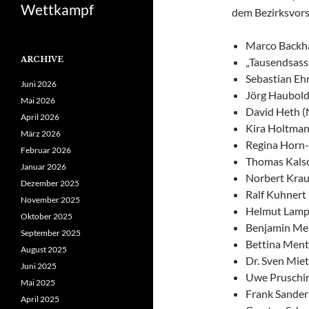
Wettkampf
dem Bezirksvors
Marco Backh
ARCHIVE
„Tausendsassa
Sebastian Ehr
Juni 2026
Jörg Haubold
Mai 2026
David Heth 
April 2026
Kira Holtma
März 2026
Regina Horn
Februar 2026
Thomas Kals
Januar 2026
Norbert Krau
Dezember 2025
Ralf Kuhnert
November 2025
Helmut Lamp
Oktober 2025
Benjamin Mei
September 2025
Bettina Ment
August 2025
Dr. Sven Miet
Juni 2025
Uwe Pruschin
Mai 2025
Frank Sander
April 2025