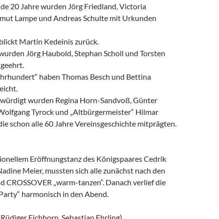
de 20 Jahre wurden Jörg Friedland, Victoria
lmut Lampe und Andreas Schulte mit Urkunden
blickt Martin Kedeinis zurück.
 wurden Jörg Haubold, Stephan Scholl und Torsten
geehrt.
ahrhundert“ haben Thomas Besch und Bettina
eicht.
würdigt wurden Regina Horn-Sandvoß, Günter
Wolfgang Tyrock und „Altbürgermeister“ Hilmar
ie schon alle 60 Jahre Vereinsgeschichte mitprägten.
ionellem Eröffnungstanz des Königspaares Cedrik
adine Meier, mussten sich alle zunächst nach den
nd CROSSOVER „warm-tanzen“. Danach verlief die
Party“ harmonisch in den Abend.
 Rüdiger Eichhorn, Sebastian Ehrling)