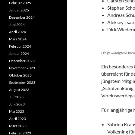
Carsten Scho
Februar 2025
Stephan Scho
Januar 2025
Andreas Schu
Dezember 2024
Aleksey Tsat
Juni 2024
Dirk Wieder
April 2024
März 2024
Februar 2024
Die gewürdigten Ehren
Januar 2024
Dezember 2023
Ein besonderes
November 2023
überreicht für 
Oktober 2023
jüngstem Mitgli
September 2023
„Schützenkönig 2
August 2023
Vereinswerdegan
Juli 2023
Juni 2023
Für langjährige
Mai 2023
April 2023
Sabrina Krau
März 2023
Volkening für
Februar 2023