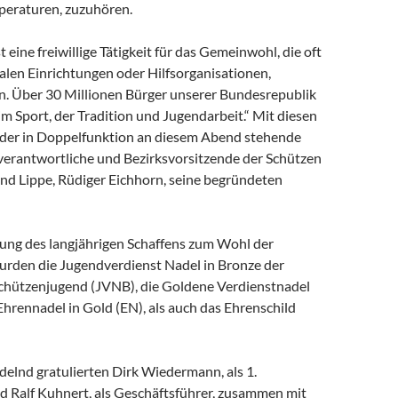
mperaturen, zuzuhören.
 eine freiwillige Tätigkeit für das Gemeinwohl, die oft
ialen Einrichtungen oder Hilfsorganisationen,
. Über 30 Millionen Bürger unserer Bundesrepublik
im Sport, der Tradition und Jugendarbeit.“ Mit diesen
der in Doppelfunktion an diesem Abend stehende
erantwortliche und Bezirksvorsitzende der Schützen
nd Lippe, Rüdiger Eichhorn, seine begründeten
ung des langjährigen Schaffens zum Wohl der
rden die Jugendverdienst Nadel in Bronze der
chützenjugend (JVNB), die Goldene Verdienstnadel
Ehrennadel in Gold (EN), als auch das Ehrenschild
lnd gratulierten Dirk Wiedermann, als 1.
nd Ralf Kuhnert, als Geschäftsführer, zusammen mit