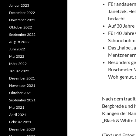
Für andauern
Januar 2023
Janetzek, He
Dezember 2022
bedacht.
November 2022
Auf 30 Jahre 
Oktober 2022
Für 40 Jahre
September 2022
Schonebohm 
August 2022
Das „halbe J
Juni 2022
Mentzner err
Mai 2022
Besonders ge
März 2022
Ruschmeier, 
Januar 2022
Wohlgemut, d
Dezember 2021
November 2021
Oktober 2021
Nach dem tradit
September 2021
Bergbrede und N
Mai 2021
Klängen der Ba
April 2021
„Black & White-
Februar 2021
Dezember 2020
(Text und Fotos: