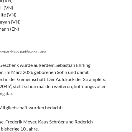
ll (VN)
ll (VN)
lte (VN)
uryan (VN)
mann (EN)
amtler des SV Barkhausen-Porta
 Geschenk wurde außerdem Sebastian Ehrling
den, im März 2026 geborenen Sohn und damit
ed in der Gemeinschaft. Der Aufdruck der Stramplers:
045“, stellt schon mal den weiteren, hoffnungsvollen
g dar.
 Mitgliedschaft wurden bedacht:
se, Frederik Meyer, Kaus Schröer und Roderich
 bisherige 10 Jahre.