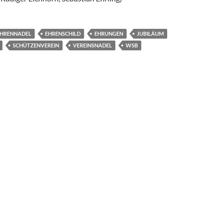
EHRENNADEL
EHRENSCHILD
EHRUNGEN
JUBILÄUM
SCHÜTZENVEREIN
VEREINSNADEL
WSB