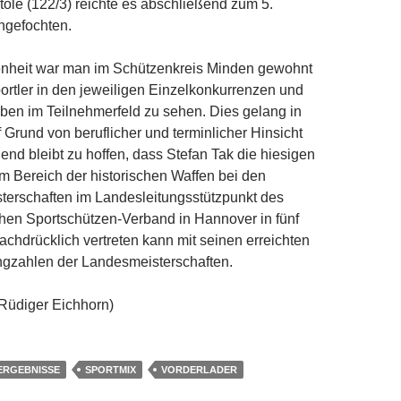
tole (122/3) reichte es abschließend zum 5.
ngefochten.
enheit war man im Schützenkreis Minden gewohnt
rtler in den jeweiligen Einzelkonkurrenzen und
en im Teilnehmerfeld zu sehen. Dies gelang in
 Grund von beruflicher und terminlicher Hinsicht
ßend bleibt zu hoffen, dass Stefan Tak die hiesigen
m Bereich der historischen Waffen bei den
terschaften im Landesleitungsstützpunkt des
hen Sportschützen-Verband in Hannover in fünf
hdrücklich vertreten kann mit seinen erreichten
ingzahlen der Landesmeisterschaften.
 Rüdiger Eichhorn)
ERGEBNISSE
SPORTMIX
VORDERLADER