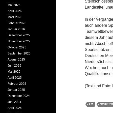
Steinschlosspis
Mai 2026
Landestitel una
April 2026
März 2026
In der Vergang
Februar 2026
auch andere Spo
Januar 2026
Teamwettbewerb
Dezember 2025
diesem Jahr auf
November 2025
nicht. Abschlie
Oktober 2025
Sportschützen i
September 2025
Deutschen Meis
August 2025
Niedersächsisc
Juni 2025
Wochen auch nac
Mai 2025
Qualifikationsr
April 2025
Februar 2025
(Text und Foto:
Januar 2025
Dezember 2024
Juni 2024
LM
SCHIESS
April 2024