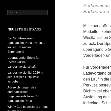
Perkussions-
Barkhausen-P
Suche
nach:
Mit einer außer
NEUESTE BEITRÄGE
Medaillen kehrt
Westfälischen S
Der Schützenverein
Barkhausen-Porta e.V. 1899
zurück. Der Sp
trauert um seinen
überragend 5 Go
Ehrenoberst
Vorderlader- u
Überragender Erfolg für
Stefan Tak bei
Landesmeisterschaft
Für Vorderlader
Landesmeistertitel 2026 in
Ladevorgang da
der Disziplin Luftpistole
den Lauf in di
vergeben
Perkussionsrevo
Auszeichnungen des
Dichtmittel ebe
ehrenamtlichen
Engagements beim SV
Auslösung des S
Barkhausen-Porta
indirekten Sch
Winny Cup begeisterte erneut