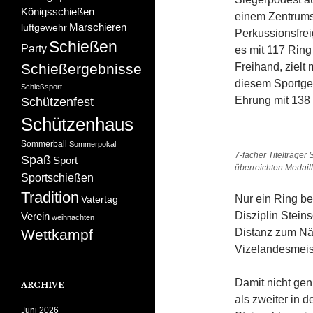
Königsschießen
einem Zentrum
Marschieren
luftgewehr
Perkussionsfre
Schießen
Party
es mit 117 Ring
Schießergebnisse
Freihand, zielt
diesem Sportger
Schießsport
Ehrung mit 138 
Schützenfest
Schützenhaus
Sommerball
Sommerpokal
7-facher Titelträger
Spaß
Sport
überreichten Medail
Sportschießen
Tradition
Nur ein Ring be
Vatertag
Disziplin Stein
Verein
weihnachten
Wettkampf
Distanz zum Näc
Vizelandesmeist
Damit nicht gen
ARCHIVE
als zweiter in d
Juni 2026