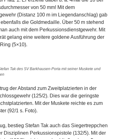
sdurchmesser von 50 mm! Mit dem
igewehr (Distanz 100 m im Liegendanschlag) gab
 ebenfalls die Goldmedaille. Über 50 m stehend
 man auch mit dem Perkussionsdienstgewehr. Mit
ät gelang eine weitere goldene Ausführung der
Ring (5×10).
 Stefan Tak des SV Barkhausen-Porta mit seiner Muskete und
len
trug der Abstand zum Zweitplatzierten in der
schlossgewehr (125/2). Dies war die geringste
hstplatzierten. Mit der Muskete reichte es zum
er (92/1 s. Foto).
ug, bestieg Stefan Tak auch das Siegertreppchen
er Disziplinen Perkussionspistole (132/5). Mit der