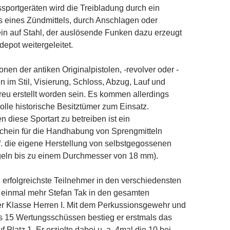
sportgeräten wird die Treibladung durch ein
s eines Zündmittels, durch Anschlagen oder
in auf Stahl, der auslösende Funken dazu erzeugt
epot weitergeleitet.
nen der antiken Originalpistolen, -revolver oder -
im Stil, Visierung, Schloss, Abzug, Lauf und
treu erstellt worden sein. Es kommen allerdings
olle historische Besitztümer zum Einsatz.
 diese Sportart zu betreiben ist ein
chein für die Handhabung von Sprengmitteln
f. die eigene Herstellung von selbstgegossenen
ugeln bis zu einem Durchmesser von 18 mm).
 erfolgreichste Teilnehmer in den verschiedensten
 einmal mehr Stefan Tak in den gesamten
r Klasse Herren I. Mit dem Perkussionsgewehr und
s 15 Wertungsschüssen bestieg er erstmals das
 Platz 1. Er erzielte dabei u. a. 4mal die 10 bei