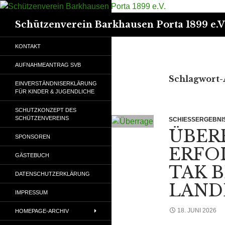
Suchen
Schützenverein Barkhausen Porta 1899 e.V
KONTAKT
AUFNAHMEANTRAG SVB
Schlagwort-
EINVERSTÄNDNISERKLÄRUNG
FÜR KINDER & JUGENDLICHE
SCHUTZKONZEPT DES
SCHÜTZENVEREINS
SCHIESSERGEBNIS
ÜBER
SPONSOREN
ERFO
GÄSTEBUCH
TAK B
DATENSCHUTZERKLÄRUNG
LAND
IMPRESSUM
18. JUNI 2026
HOMEPAGE-ARCHIV