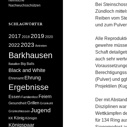
heimische
Bei Steinschoss
Nachwuchsschützen
Zündloch mittel
Reiben vom Ste
SCHLAGWÖRTER
und zum Pulverd
2019
2017
2018
2020
Alle Reproduktio
2023
2022
gewehre müssen 
Antreten
Schaft detailge
Barkhausen
auch sehr wertv
Big Balls
Bataillon
Voraussetzungen
Black and White
Berechtigungss
Ehrung
Ehrenamt
(Pulver) und gg
Ergebnisse
Projektilen (K
Feiern
Essen
Familienfest
Der mit Abstand
Grillen
Gesundheit
Grünkohl
Disziplinen war
Jugend
Grünkohlessen
Wettkämpfen de
König
KK
Königin
für 134 Ring au
Königspaar
Siegerpodest auf