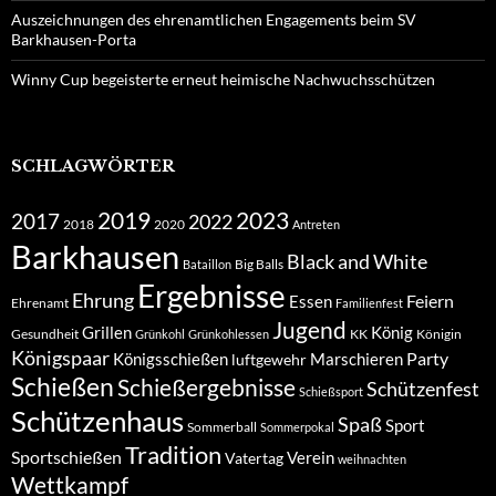
Auszeichnungen des ehrenamtlichen Engagements beim SV
Barkhausen-Porta
Winny Cup begeisterte erneut heimische Nachwuchsschützen
SCHLAGWÖRTER
2019
2023
2017
2022
2018
2020
Antreten
Barkhausen
Black and White
Big Balls
Bataillon
Ergebnisse
Ehrung
Feiern
Essen
Ehrenamt
Familienfest
Jugend
Grillen
König
Gesundheit
KK
Königin
Grünkohl
Grünkohlessen
Königspaar
Party
Königsschießen
Marschieren
luftgewehr
Schießen
Schießergebnisse
Schützenfest
Schießsport
Schützenhaus
Spaß
Sport
Sommerball
Sommerpokal
Tradition
Sportschießen
Verein
Vatertag
weihnachten
Wettkampf