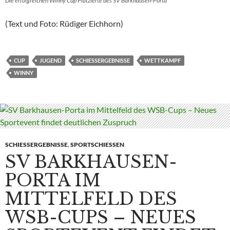
Die erfolgreichen Winny Cup Platzierte des SV Barkhausen-Porta
(Text und Foto: Rüdiger Eichhorn)
CUP
JUGEND
SCHIESSERGEBNISSE
WETTKAMPF
WINNY
SCHIESSERGEBNISSE
,
SPORTSCHIESSEN
SV BARKHAUSEN-
PORTA IM
MITTELFELD DES
WSB-CUPS – NEUES