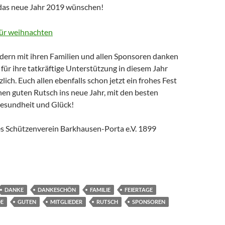
das neue Jahr 2019 wünschen!
dern mit ihren Familien und allen Sponsoren danken
 für ihre tatkräftige Unterstützung in diesem Jahr
lich. Euch allen ebenfalls schon jetzt ein frohes Fest
nen guten Rutsch ins neue Jahr, mit den besten
esundheit und Glück!
s Schützenverein Barkhausen-Porta e.V. 1899
DANKE
DANKESCHÖN
FAMILIE
FEIERTAGE
E
GUTEN
MITGLIEDER
RUTSCH
SPONSOREN