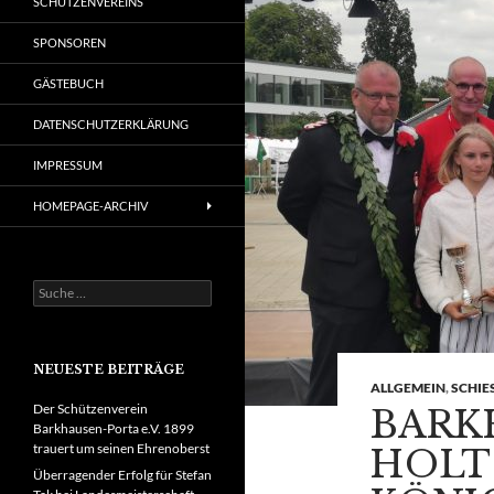
SCHÜTZENVEREINS
SPONSOREN
GÄSTEBUCH
DATENSCHUTZERKLÄRUNG
IMPRESSUM
HOMEPAGE-ARCHIV
Suche
nach:
NEUESTE BEITRÄGE
ALLGEMEIN
,
SCHIE
Der Schützenverein
BARK
Barkhausen-Porta e.V. 1899
trauert um seinen Ehrenoberst
HOLT
Überragender Erfolg für Stefan