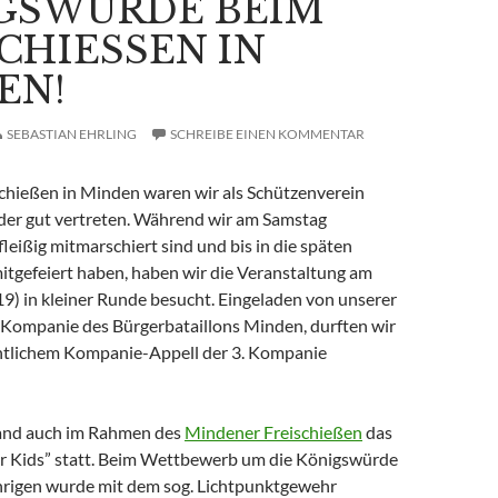
GSWÜRDE BEIM
CHIESSEN IN M
N!
SEBASTIAN EHRLING
SCHREIBE EINEN KOMMENTAR
chießen in Minden waren wir als Schützenverein
er gut vertreten. Während wir am Samstag
fleißig mitmarschiert sind und bis in die späten
tgefeiert haben, haben wir die Veranstaltung am
9) in kleiner Runde besucht. Eingeladen von unserer
 Kompanie des Bürgerbataillons Minden, durften wir
tlichem Kompanie-Appell der 3. Kompanie
fand auch im Rahmen des
Mindener Freischießen
das
ür Kids” statt. Beim Wettbewerb um die Königswürde
ährigen wurde mit dem sog. Lichtpunktgewehr