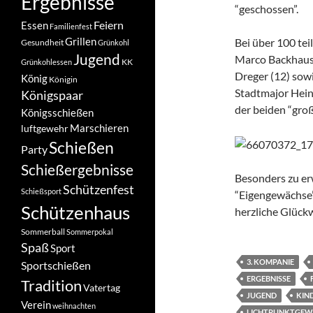
Ergebnisse
“geschossen”.
Feiern
Essen
Familienfest
Grillen
Bei über 100 te
Gesundheit
Grünkohl
Jugend
Marco Backhaus 
KK
Grünkohlessen
Dreger (12) sowi
König
Königin
Stadtmajor Hein
Königspaar
der beiden “gro
Königsschießen
Marschieren
luftgewehr
Schießen
Party
Schießergebnisse
Besonders zu er
Schützenfest
Schießsport
“Eigengewächse” 
Schützenhaus
herzliche Glück
Sommerball
Sommerpokal
Spaß
Sport
3. KOMPANIE
Sportschießen
ERGEBNISSE
Tradition
Vatertag
JUGEND
KIN
Verein
weihnachten
LICHTPUNKTGEW