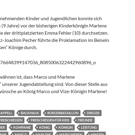
ilnehmenden Kinder und Jugendlichen konnte sich
(9 Jahre) vor der bisherigen Kinderkönigin Marlene
e der drittplatzierten Emma Fehler (10) durchsetzen.
z-Joachim Pecher führte die Proklamation im Beisein
ßen”
Könige durch.
wähnen ist, dass Marco und Marlene
unserer Jugendabteilung sind. Von dieser Stelle aus
wünsche an König Marco und Vize-Königin Marlene!
APPELL
BACKHAUS
BÜRGERBATAILLON
DREGER
FREISCHIESSEN
FREISCHIESSEN FÜR KIDS
FREUNDE
DER
KOMPANIE
KÖNIG
KÖNIGIN
LEISTUNG
EHR
MARCO
MARLENE
MARSCHIEREN
MINDEN