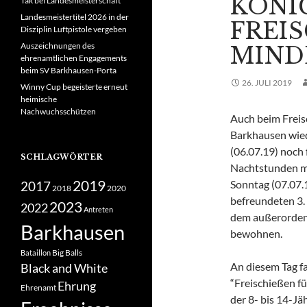
KÖNI
Tak bei Landesmeisterschaft
Landesmeistertitel 2026 in der
FREIS
Disziplin Luftpistole vergeben
Auszeichnungen des
INDE
ehrenamtlichen Engagements
beim SV Barkhausen-Porta
26. JULI 2019
Winny Cup begeisterte erneut
heimische
Nachwuchsschützen
Auch beim Freis
Barkhausen wied
(06.07.19) noch 
SCHLAGWÖRTER
Nachtstunden mi
2019
Sonntag (07.07.1
2017
2018
2020
befreundeten 3.
2023
2022
Antreten
dem außerorden
Barkhausen
bewohnen.
Big Balls
Bataillon
An diesem Tag 
Black and White
“Freischießen f
Ehrung
Ehrenamt
der 8- bis 14-J