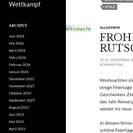
Wettkampf
STOLZ
ARCHIVE
ALLGEMEIN
FROH
Juni 2026
Mai 2026
RUTS
April 2026
März 2026
20. DEZEMBER 2
KOMMENTAR
Februar 2026
Januar 2026
Dezember 2025
Weihnachten ste
November 2025
einige Feiertag
Oktober 2025
Geschenken. Zei
September 2025
das Jahr Revue p
August 2025
wieder ins neue 
Juni 2025
Mai 2025
In diesem Sinne
April 2025
schöne Feiertage