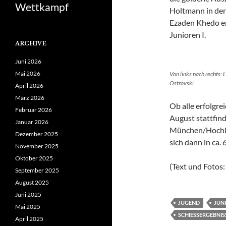
Wettkampf
Holtmann in der 
Ezaden Khedo err
Junioren I.
ARCHIVE
Juni 2026
Mai 2026
Von links nach rechts:
Ostrovski
April 2026
März 2026
Ob alle erfolgre
Februar 2026
August stattfin
Januar 2026
München/Hochbrü
Dezember 2025
sich dann in ca.
November 2025
Oktober 2025
(Text und Fotos:
September 2025
August 2025
Juni 2025
JUGEND
JUN
Mai 2025
SCHIESSERGEBNISS
April 2025