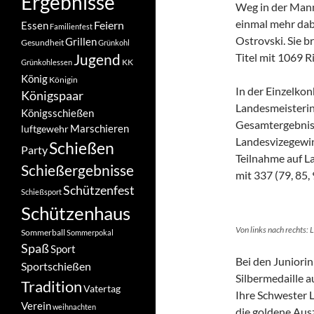
Ergebnisse
Weg in der Mann
einmal mehr dab
Feiern
Essen
Familienfest
Ostrovski. Sie b
Grillen
Gesundheit
Grünkohl
Jugend
Titel mit 1069 R
KK
Grünkohlessen
König
Königin
In der Einzelko
Königspaar
Landesmeisterin 
Königsschießen
Gesamtergebnis 
Marschieren
luftgewehr
Landesvizegewinn
Schießen
Party
Teilnahme auf L
Schießergebnisse
mit 337 (79, 85,
Schützenfest
Schießsport
Schützenhaus
Von links nach rechts:
Sommerball
Sommerpokal
Spaß
Sport
Bei den Juniorin
Sportschießen
Silbermedaille au
Tradition
Vatertag
Ihre Schwester L
Verein
weihnachten
die goldene Ausz