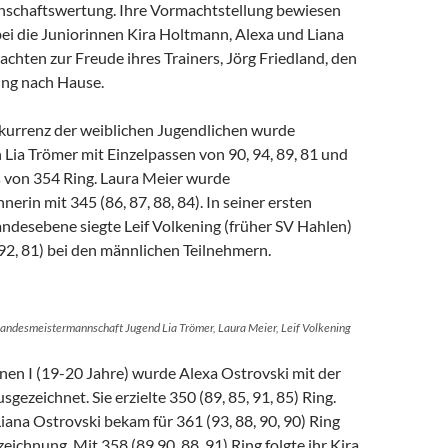
schaftswertung. Ihre Vormachtstellung bewiesen
ei die Juniorinnen Kira Holtmann, Alexa und Liana
rachten zur Freude ihres Trainers, Jörg Friedland, den
ing nach Hause.
nkurrenz der weiblichen Jugendlichen wurde
Lia Trömer mit Einzelpassen von 90, 94, 89, 81 und
von 354 Ring. Laura Meier wurde
erin mit 345 (86, 87, 88, 84). In seiner ersten
andesebene siegte Leif Volkening (früher SV Hahlen)
 92, 81) bei den männlichen Teilnehmern.
 Landesmeistermannschaft Jugend Lia Trömer, Laura Meier, Leif Volkening
nen I (19-20 Jahre) wurde Alexa Ostrovski mit der
sgezeichnet. Sie erzielte 350 (89, 85, 91, 85) Ring.
iana Ostrovski bekam für 361 (93, 88, 90, 90) Ring
eichnung. Mit 358 (89,90, 88, 91) Ring folgte ihr Kira