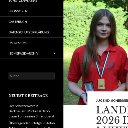
SCHÜTZENVEREINS
SPONSOREN
GÄSTEBUCH
DATENSCHUTZERKLÄRUNG
IMPRESSUM
HOMEPAGE-ARCHIV
Suche
nach:
NEUESTE BEITRÄGE
JUGEND
,
SCHIESSE
Der Schützenverein
LAND
Barkhausen-Porta e.V. 1899
trauert um seinen Ehrenoberst
2026 
Überragender Erfolg für Stefan