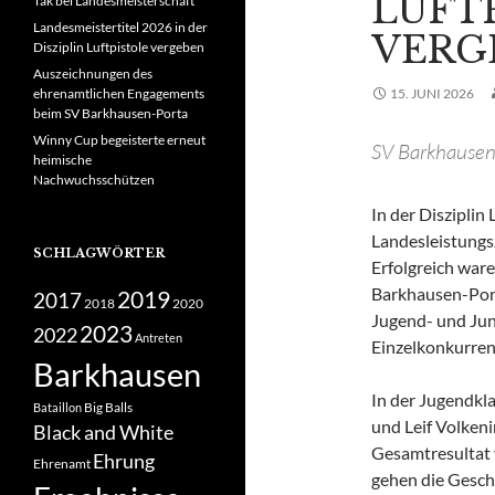
LUFT
Tak bei Landesmeisterschaft
Landesmeistertitel 2026 in der
VERG
Disziplin Luftpistole vergeben
Auszeichnungen des
ehrenamtlichen Engagements
15. JUNI 2026
beim SV Barkhausen-Porta
Winny Cup begeisterte erneut
SV Barkhausen-
heimische
Nachwuchsschützen
In der Disziplin
Landesleistungs
SCHLAGWÖRTER
Erfolgreich ware
Barkhausen-Por
2019
2017
2018
2020
Jugend- und Jun
2023
2022
Antreten
Einzelkonkurren
Barkhausen
In der Jugendkla
Big Balls
Bataillon
und Leif Volken
Black and White
Gesamtresultat
Ehrung
Ehrenamt
gehen die Gesch