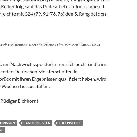
Reihenfolge auf das Podest bei den Juniorinnen II.
eichte mit 324 (79, 91, 78, 76) den 5. Rang bei den
 Landesmeistermannschaft Juniorinnen Kira Holtmann, Liana & Alexa
ichen Nachwuchssportler/innen sich auch für die im
denden Deutschen Meisterschaften in
ck mit ihren Ergebnissen qualifiziert haben, wird
 6 Wochen herausstellen.
 Rüdiger Eichhorn)
IORINNEN
LANDESMEISTER
LUFTPISTOLE
E