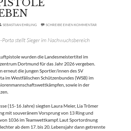
PISTOLE
EBEN
SEBASTIAN EHRLING
SCHREIBE EINEN KOMMENTAR
Porta stellt Sieger im Nachwuchsbereich
 Luftpistole wurden die Landesmeistertitel im
zentrum Dortmund für das Jahr 2026 vergeben.
n erneut die jungen Sportler/innen des SV
ta im Westfälischen Schützenbundes (WSB) im
iorenmannschaftswettkämpfen, sowie in der
zen.
sse (15-16 Jahre) siegten Laura Meier, Lia Trömer
ing mit souveränem Vorsprung von 13 Ring und
 von 1036 im Teamwettkampf. Laut Sportordnung
lechter ab dem 17. bis 20. Lebensjahr dann getrennte