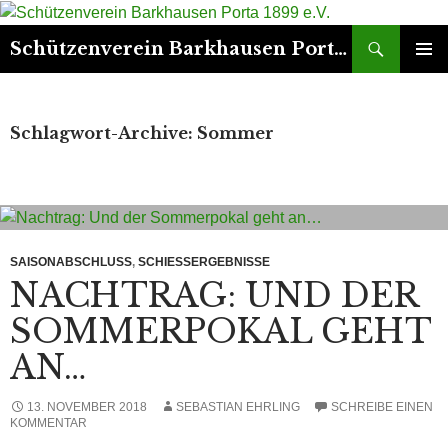
Suchen
Schützenverein Barkhausen Porta 1899 e.V.
ZUM
PRIMÄR
INHALT
MENÜ
SPRINGEN
Schlagwort-Archive: Sommer
SAISONABSCHLUSS
,
SCHIESSERGEBNISSE
NACHTRAG: UND DER
SOMMERPOKAL GEHT
AN…
13. NOVEMBER 2018
SEBASTIAN EHRLING
SCHREIBE EINEN
KOMMENTAR