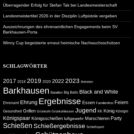
Überragender Erfolg für Stefan Tak bei Landesmeisterschaft
Landesmeistertitel 2026 in der Disziplin Luftpistole vergeben
Auszeichnungen des ehrenamtlichen Engagements beim SV
Barkhausen-Porta
Winny Cup begeisterte erneut heimische Nachwuchsschützen
SCHLAGWÖRTER
2019
2023
2017
2022
2018
2020
Antreten
Barkhausen
Black and White
Big Balls
Bataillon
Ergebnisse
Ehrung
Feiern
Essen
Ehrenamt
Familienfest
Jugend
Grillen
König
Gesundheit
KK
Königin
Grünkohl
Grünkohlessen
Königspaar
Party
Königsschießen
Marschieren
luftgewehr
Schießen
Schießergebnisse
Schießsport