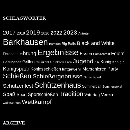
SCHLAGWÖRTER
2019
2023
2017
2022
2018
2020
Antreten
Barkhausen
Black and White
Big Balls
Bataillon
Ergebnisse
Ehrung
Feiern
Essen
Ehrenamt
Familienfest
Jugend
Grillen
König
Gesundheit
KK
Königin
Grünkohl
Grünkohlessen
Königspaar
Party
Königsschießen
Marschieren
luftgewehr
Schießen
Schießergebnisse
Schießsport
Schützenhaus
Schützenfest
Sommerball
Sommerpokal
Tradition
Spaß
Sportschießen
Sport
Verein
Vatertag
Wettkampf
weihnachten
ARCHIVE