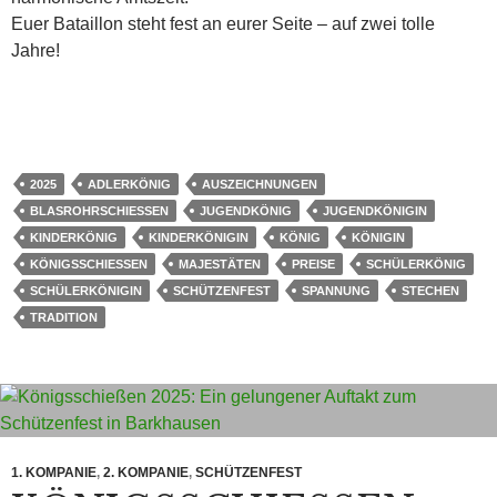
Euer Bataillon steht fest an eurer Seite – auf zwei tolle
Jahre!
2025
ADLERKÖNIG
AUSZEICHNUNGEN
BLASROHRSCHIESSEN
JUGENDKÖNIG
JUGENDKÖNIGIN
KINDERKÖNIG
KINDERKÖNIGIN
KÖNIG
KÖNIGIN
KÖNIGSSCHIESSEN
MAJESTÄTEN
PREISE
SCHÜLERKÖNIG
SCHÜLERKÖNIGIN
SCHÜTZENFEST
SPANNUNG
STECHEN
TRADITION
1. KOMPANIE
,
2. KOMPANIE
,
SCHÜTZENFEST