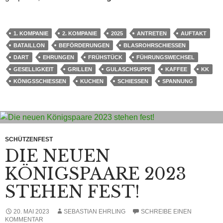
1. KOMPANIE
2. KOMPANIE
2025
ANTRETEN
AUFTAKT
BATAILLON
BEFÖRDERUNGEN
BLASROHRSCHIESSEN
DART
EHRUNGEN
FRÜHSTÜCK
FÜHRUNGSWECHSEL
GESELLIGKEIT
GRILLEN
GULASCHSUPPE
KAFFEE
KK
KÖNIGSSCHIESSEN
KUCHEN
SCHIESSEN
SPANNUNG
SCHÜTZENFEST
DIE NEUEN
KÖNIGSPAARE 2023
STEHEN FEST!
20. MAI 2023
SEBASTIAN EHRLING
SCHREIBE EINEN
KOMMENTAR