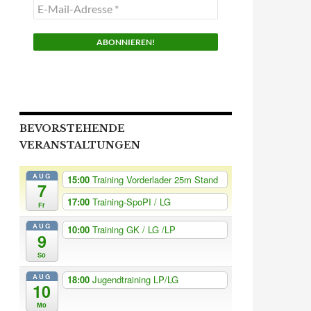
E-
Mail-
Adresse
*
BEVORSTEHENDE
VERANSTALTUNGEN
AUG
15:00
Training Vorderlader 25m Stand
7
17:00
Training-SpoPI / LG
Fr
AUG
10:00
Training GK / LG /LP
9
So
AUG
18:00
Jugendtraining LP/LG
10
Mo