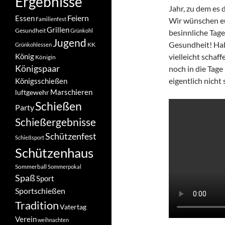
Ergebnisse
Jahr, zu dem es 
Feiern
Essen
Familienfest
Wir wünschen e
Grillen
Gesundheit
Grünkohl
besinnliche Tage
Jugend
Gesundheit! Hab
KK
Grünkohlessen
König
vielleicht schaf
Königin
Königspaar
noch in die Tag
eigentlich nicht
Königsschießen
Marschieren
luftgewehr
Schießen
Party
Schießergebnisse
Schützenfest
Schießsport
Schützenhaus
Sommerball
Sommerpokal
Spaß
Sport
Sportschießen
Tradition
Vatertag
Verein
weihnachten