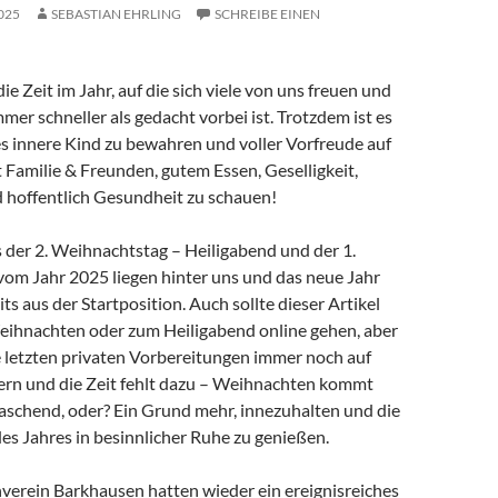
025
SEBASTIAN EHRLING
SCHREIBE EINEN
e Zeit im Jahr, auf die sich viele von uns freuen und
mer schneller als gedacht vorbei ist. Trotzdem ist es
es innere Kind zu bewahren und voller Vorfreude auf
t Familie & Freunden, gutem Essen, Geselligkeit,
hoffentlich Gesundheit zu schauen!
s der 2. Weihnachtstag – Heiligabend und der 1.
om Jahr 2025 liegen hinter uns und das neue Jahr
ts aus der Startposition. Auch sollte dieser Artikel
Weihnachten oder zum Heiligabend online gehen, aber
e letzten privaten Vorbereitungen immer noch auf
ern und die Zeit fehlt dazu – Weihnachten kommt
raschend, oder? Ein Grund mehr, innezuhalten und die
des Jahres in besinnlicher Ruhe zu genießen.
nverein Barkhausen hatten wieder ein ereignisreiches