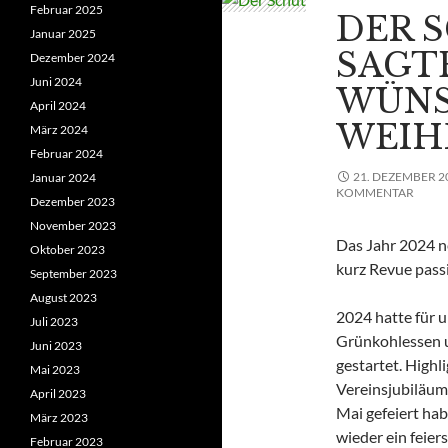
Februar 2025
DER 
Januar 2025
SAGT
Dezember 2024
Juni 2024
WÜNS
April 2024
WEIH
März 2024
Februar 2024
21. DEZEMBER 2
Januar 2024
KOMMENTAR
Dezember 2023
November 2023
Das Jahr 2024 ne
Oktober 2023
kurz Revue passi
September 2023
August 2023
2024 hatte für u
Juli 2023
Grünkohlessen u
Juni 2023
gestartet. Highl
Mai 2023
Vereinsjubiläum
April 2023
Mai gefeiert hab
März 2023
wieder ein feier
Februar 2023