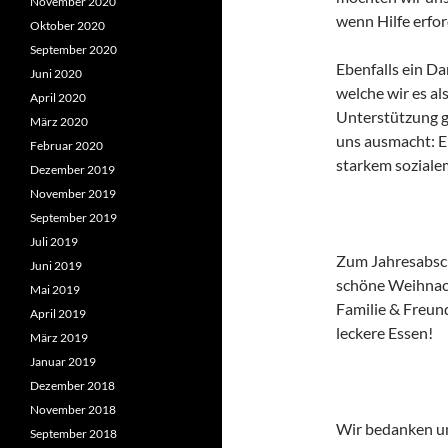
November 2020
wenn Hilfe erford
Oktober 2020
September 2020
Ebenfalls ein D
Juni 2020
welche wir es al
April 2020
Unterstützung g
März 2020
uns ausmacht: E
Februar 2020
starkem soziale
Dezember 2019
November 2019
September 2019
Juli 2019
Zum Jahresabsch
Juni 2019
schöne Weihnach
Mai 2019
Familie & Freund
April 2019
leckere Essen!
März 2019
Januar 2019
Dezember 2018
November 2018
Wir bedanken un
September 2018