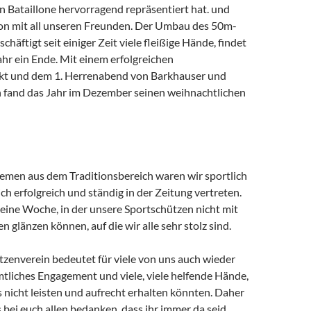
n Bataillone hervorragend repräsentiert hat. und
ison mit all unseren Freunden. Der Umbau des 50m-
häftigt seit einiger Zeit viele fleißige Hände, findet
hr ein Ende. Mit einem erfolgreichen
t und dem 1. Herrenabend von Barkhauser und
n fand das Jahr im Dezember seinen weihnachtlichen
emen aus dem Traditionsbereich waren wir sportlich
ch erfolgreich und ständig in der Zeitung vertreten.
keine Woche, in der unsere Sportschützen nicht mit
n glänzen können, auf die wir alle sehr stolz sind.
tzenverein bedeutet für viele von uns auch wieder
mtliches Engagement und viele, viele helfende Hände,
s nicht leisten und aufrecht erhalten könnten. Daher
bei euch allen bedanken, dass ihr immer da seid,