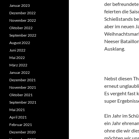
der befreundete
Januar 2023
feierten die Sa
Dezember 2022
Schießstands besc
November 2022
aber im neuen Ja
Oktober 2022
Weihnachtsmark
September 2022
Neeser Bataillo
August 2022
Ausklang.
Juni 2022
Mai 2022
März 2022
Januar 2022
Nebst diesen Th
Dezember 2021
erneut unglaubli
November 2021
Es vergeht fast 
Oktober 2021
super Ergebnisse
September 2021
Mai 2021
Ein Jahr im Schü
April 2021
ein Jahr ehrena
Februar 2021
ohne die wir die
Dezember 2020
möchten wir uns 