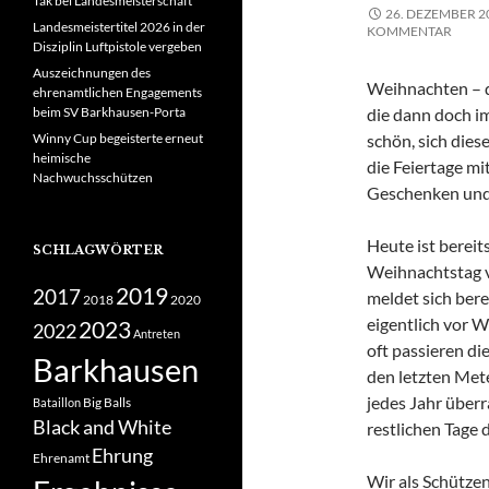
Tak bei Landesmeisterschaft
26. DEZEMBER 2
Landesmeistertitel 2026 in der
KOMMENTAR
Disziplin Luftpistole vergeben
Auszeichnungen des
Weihnachten – di
ehrenamtlichen Engagements
beim SV Barkhausen-Porta
die dann doch im
Winny Cup begeisterte erneut
schön, sich dies
heimische
die Feiertage mi
Nachwuchsschützen
Geschenken und 
Heute ist bereit
SCHLAGWÖRTER
Weihnachtstag v
2019
2017
meldet sich berei
2018
2020
eigentlich vor 
2023
2022
Antreten
oft passieren di
Barkhausen
den letzten Met
jedes Jahr über
Big Balls
Bataillon
Black and White
restlichen Tage 
Ehrung
Ehrenamt
Wir als Schütze