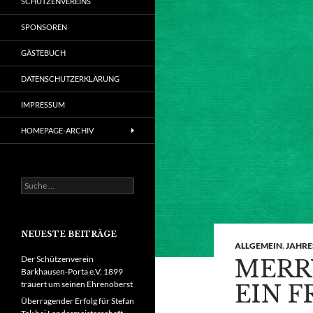
SCHÜTZENVEREINS
SPONSOREN
GÄSTEBUCH
DATENSCHUTZERKLÄRUNG
IMPRESSUM
HOMEPAGE-ARCHIV
Suche
nach:
NEUESTE BEITRÄGE
ALLGEMEIN
,
JAHRE
Der Schützenverein
MERR
Barkhausen-Porta e.V. 1899
trauert um seinen Ehrenoberst
EIN F
Überragender Erfolg für Stefan