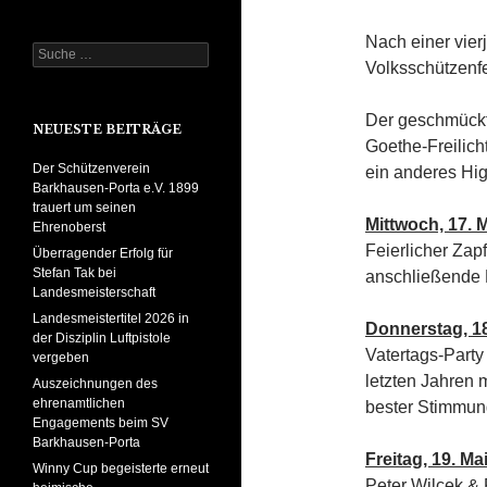
Nach einer vier
Suche
Volksschützenfe
nach:
Der geschmückt
NEUESTE BEITRÄGE
Goethe-Freilich
Der Schützenverein
ein anderes Hig
Barkhausen-Porta e.V. 1899
trauert um seinen
Mittwoch, 17. M
Ehrenoberst
Feierlicher Zap
Überragender Erfolg für
Stefan Tak bei
anschließende 
Landesmeisterschaft
Landesmeistertitel 2026 in
Donnerstag, 18
der Disziplin Luftpistole
Vatertags-Party
vergeben
letzten Jahren 
Auszeichnungen des
ehrenamtlichen
bester Stimmun
Engagements beim SV
Barkhausen-Porta
Freitag, 19. Mai
Winny Cup begeisterte erneut
Peter Wilcek & 