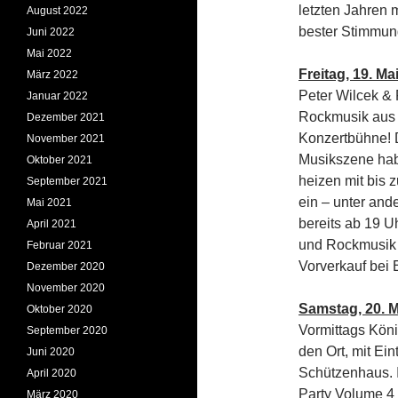
letzten Jahren 
August 2022
bester Stimmun
Juni 2022
Mai 2022
Freitag, 19. Mai
März 2022
Peter Wilcek & 
Januar 2022
Rockmusik aus 7
Dezember 2021
Konzertbühne! 
November 2021
Musikszene hab
Oktober 2021
heizen mit bis z
September 2021
ein – unter and
Mai 2021
bereits ab 19 U
April 2021
und Rockmusik a
Februar 2021
Vorverkauf bei
Dezember 2020
November 2020
Samstag, 20. M
Oktober 2020
Vormittags Kön
September 2020
den Ort, mit Ei
Juni 2020
Schützenhaus. 
April 2020
Party Volume 4 
März 2020