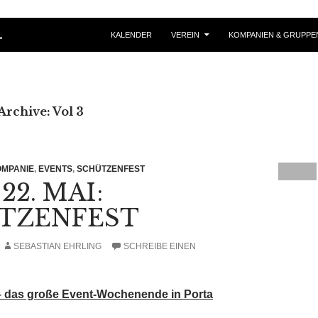
ZUM INHALT SPRINGEN
.
KALENDER
VEREIN
KOMPANIEN & GRUPPE
rchive: Vol 3
OMPANIE
,
EVENTS
,
SCHÜTZENFEST
S 22. MAI:
TZENFEST
SEBASTIAN EHRLING
SCHREIBE EINEN
 – das große Event-Wochenende in Porta