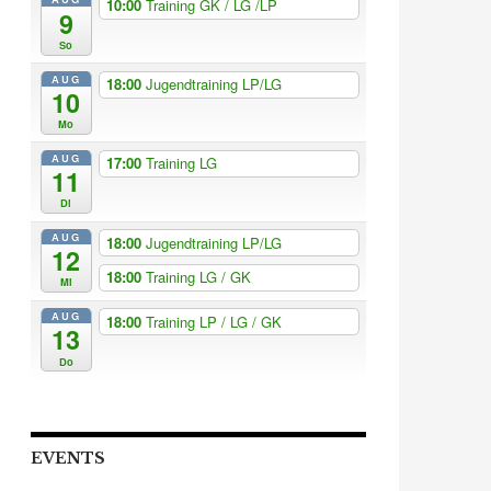
10:00
Training GK / LG /LP
9
So
AUG
18:00
Jugendtraining LP/LG
10
Mo
AUG
17:00
Training LG
11
Di
AUG
18:00
Jugendtraining LP/LG
12
18:00
Training LG / GK
Mi
AUG
18:00
Training LP / LG / GK
13
Do
EVENTS