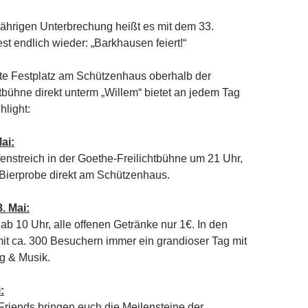
jährigen Unterbrechung heißt es mit dem 33.
st endlich wieder: „Barkhausen feiert!“
e Festplatz am Schützenhaus oberhalb der
tbühne direkt unterm „Willem“ bietet an jedem Tag
hlight:
ai:
fenstreich in der Goethe-Freilichtbühne um 21 Uhr,
Bierprobe direkt am Schützenhaus.
. Mai:
 ab 10 Uhr, alle offenen Getränke nur 1€. In den
mit ca. 300 Besuchern immer ein grandioser Tag mit
g & Musik.
:
Friends bringen euch die Meilensteine der