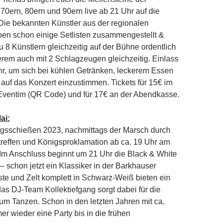
0ern, 80ern und 90ern live ab 21 Uhr auf die
Die bekannten Künstler aus der regionalen
en schon einige Setlisten zusammengestellt &
u 8 Künstlern gleichzeitig auf der Bühne ordentlich
erem auch mit 2 Schlagzeugen gleichzeitig. Einlass
hr, um sich bei kühlen Getränken, leckerem Essen
uf das Konzert einzustimmen. Tickets für 15€ im
 Eventim (QR Code) und für 17€ an der Abendkasse.
ai:
igsschießen 2023, nachmittags der Marsch durch
ntreffen und Königsproklamation ab ca. 19 Uhr am
Im Anschluss beginnt um 21 Uhr die Black & White
– schon jetzt ein Klassiker in der Barkhauser
te und Zelt komplett in Schwarz-Weiß bieten ein
 das DJ-Team Kollektiefgang sorgt dabei für die
zum Tanzen. Schon in den letzten Jahren mit ca.
r wieder eine Party bis in die frühen