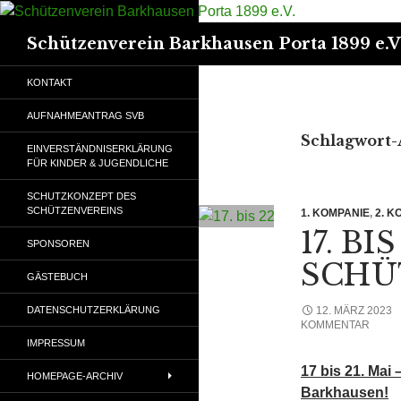
Suchen
Schützenverein Barkhausen Porta 1899 e.V
KONTAKT
AUFNAHMEANTRAG SVB
Schlagwort-A
EINVERSTÄNDNISERKLÄRUNG
FÜR KINDER & JUGENDLICHE
SCHUTZKONZEPT DES
SCHÜTZENVEREINS
1. KOMPANIE
,
2. K
17. BI
SPONSOREN
SCHÜ
GÄSTEBUCH
12. MÄRZ 2023
DATENSCHUTZERKLÄRUNG
KOMMENTAR
IMPRESSUM
17 bis 21. Mai
HOMEPAGE-ARCHIV
Barkhausen!