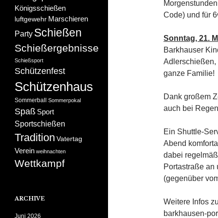
Morgenstunden! 
Königsschießen
Code) und für 
Marschieren
luftgewehr
Schießen
Party
Sonntag, 21. M
Schießergebnisse
Barkhauser Kind
Adlerschießen,
Schießsport
Schützenfest
ganze Familie!
Schützenhaus
Dank großem Zel
Sommerball
Sommerpokal
auch bei Regen 
Spaß
Sport
Sportschießen
Ein Shuttle-Ser
Tradition
Vatertag
Abend komfortab
Verein
weihnachten
dabei regelmäßi
Wettkampf
Portastraße an
(gegenüber vom 
ARCHIVE
Weitere Infos 
barkhausen-por
Juni 2026