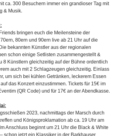
mit ca. 300 Besuchern immer ein grandioser Tag mit
g & Musik.
:
Friends bringen euch die Meilensteine der
0ern, 80ern und 90ern live ab 21 Uhr auf die
Die bekannten Künstler aus der regionalen
en schon einige Setlisten zusammengestellt &
u 8 Künstlern gleichzeitig auf der Bühne ordentlich
erem auch mit 2 Schlagzeugen gleichzeitig. Einlass
hr, um sich bei kühlen Getränken, leckerem Essen
uf das Konzert einzustimmen. Tickets für 15€ im
 Eventim (QR Code) und für 17€ an der Abendkasse.
ai:
igsschießen 2023, nachmittags der Marsch durch
ntreffen und Königsproklamation ab ca. 19 Uhr am
Im Anschluss beginnt um 21 Uhr die Black & White
– schon jetzt ein Klassiker in der Barkhauser