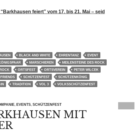
 “Barkhausen feiert” vom 17. bis 21. Mai – seid
AUSEN
BLACK AND WHITE
EHRENTANZ
EVENT
KÖNIGSPAAR
MARSCHIEREN
MEILENSTEINE DES ROCK
 ROCK
ORTSFEST
ORTSVEREIN
PETER WILCEK
 FRIENDS
SCHÜTZENFEST
SCHÜTZENKÖNIG
IN
TRADITION
VOL 3
VOLKSSCHÜTZENFEST
OMPANIE
,
EVENTS
,
SCHÜTZENFEST
ARKHAUSEN MIT
ER