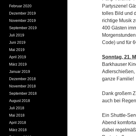
Partyszene! Gäs
Februar 2020
tolles Bild und
Dezember 2019
richtige Musik 
November 2019
400 Gästen imme
September 2019
Morgenstunden! 
Juli 2019
Code) und für 
Juni 2019
Mai 2019
Sonntag, 21. M
April 2019
Barkhauser Kind
März 2019
Adlerschießen,
Januar 2019
ganze Familie!
Dezember 2018
November 2018
Dank großem Zel
September 2018
auch bei Regen 
August 2018
Juli 2018
Ein Shuttle-Ser
Mai 2018
Abend komfortab
April 2018
dabei regelmäßi
März 2018