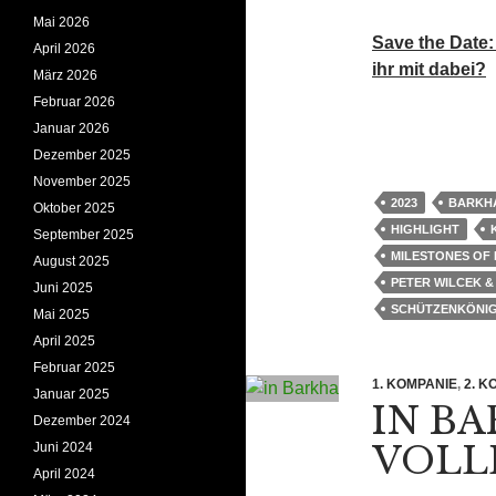
Mai 2026
Save the Date:
April 2026
ihr mit dabei?
März 2026
Februar 2026
Januar 2026
Dezember 2025
November 2025
2023
BARKH
Oktober 2025
HIGHLIGHT
September 2025
MILESTONES OF
August 2025
PETER WILCEK &
Juni 2025
SCHÜTZENKÖNIG
Mai 2025
April 2025
Februar 2025
1. KOMPANIE
,
2. K
Januar 2025
IN B
Dezember 2024
VOLL
Juni 2024
April 2024