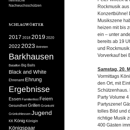
heimische
Nachwuchsschützen
Rockmusik aus 7
Konzertbühne! 
Musikszene hab
SCHLAGWÖRTER
heizen mit bis z
ein – unter and
2019
2017
2018
2020
bereits ab 19 U
2023
2022
Antreten
und Rockmusik a
Barkhausen
Vorverkauf bei
Big Balls
Bataillon
Samstag, 20. M
Black and White
Vormittags Kön
Ehrung
Ehrenamt
den Ort, mit Ei
Ergebnisse
Schützenhaus. 
Party Volume 4 
Feiern
Essen
Familienfest
Partyszene! Gäs
Grillen
Gesundheit
Grünkohl
tolles Bild und
Jugend
Grünkohlessen
richtige Musik 
König
KK
Königin
400 Gästen imme
Königspaar