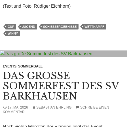
(Text und Foto: Rüdiger Eichhorn)
CUP
JUGEND
SCHIESSERGEBNISSE
WETTKAMPF
WINNY
EVENTS
,
SOMMERBALL
DAS GROSSE S
OMMERFEST DES SV B
ARKHAUSEN
17. MAI 2026
SEBASTIAN EHRLING
SCHREIBE EINEN
KOMMENTAR
Nach vielen Monaten der Planung liegt das Event-