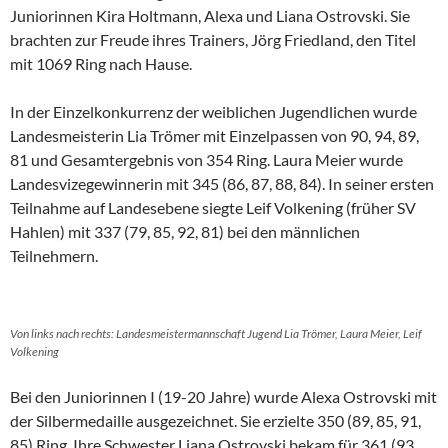
Juniorinnen Kira Holtmann, Alexa und Liana Ostrovski. Sie
brachten zur Freude ihres Trainers, Jörg Friedland, den Titel
mit 1069 Ring nach Hause.
In der Einzelkonkurrenz der weiblichen Jugendlichen wurde
Landesmeisterin Lia Trömer mit Einzelpassen von 90, 94, 89,
81 und Gesamtergebnis von 354 Ring. Laura Meier wurde
Landesvizegewinnerin mit 345 (86, 87, 88, 84). In seiner ersten
Teilnahme auf Landesebene siegte Leif Volkening (früher SV
Hahlen) mit 337 (79, 85, 92, 81) bei den männlichen
Teilnehmern.
Von links nach rechts: Landesmeistermannschaft Jugend Lia Trömer, Laura Meier, Leif
Volkening
Bei den Juniorinnen I (19-20 Jahre) wurde Alexa Ostrovski mit
der Silbermedaille ausgezeichnet. Sie erzielte 350 (89, 85, 91,
85) Ring. Ihre Schwester Liana Ostrovski bekam für 361 (93,