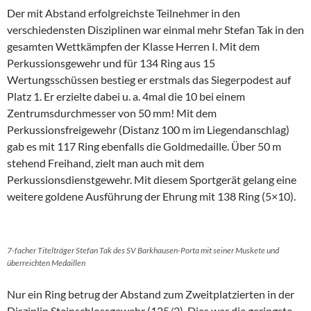
Der mit Abstand erfolgreichste Teilnehmer in den
verschiedensten Disziplinen war einmal mehr Stefan Tak in den
gesamten Wettkämpfen der Klasse Herren I. Mit dem
Perkussionsgewehr und für 134 Ring aus 15
Wertungsschüssen bestieg er erstmals das Siegerpodest auf
Platz 1. Er erzielte dabei u. a. 4mal die 10 bei einem
Zentrumsdurchmesser von 50 mm! Mit dem
Perkussionsfreigewehr (Distanz 100 m im Liegendanschlag)
gab es mit 117 Ring ebenfalls die Goldmedaille. Über 50 m
stehend Freihand, zielt man auch mit dem
Perkussionsdienstgewehr. Mit diesem Sportgerät gelang eine
weitere goldene Ausführung der Ehrung mit 138 Ring (5×10).
7-facher Titelträger Stefan Tak des SV Barkhausen-Porta mit seiner Muskete und
überreichten Medaillen
Nur ein Ring betrug der Abstand zum Zweitplatzierten in der
Disziplin Steinschlossgewehr (125/2). Dies war die geringste