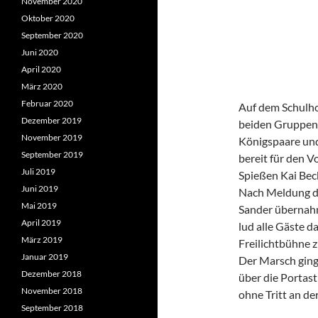
November 2020
Oktober 2020
September 2020
Juni 2020
April 2020
März 2020
Februar 2020
Auf dem Schulho
Dezember 2019
beiden Gruppen
November 2019
Königspaare und
September 2019
bereit für den 
Juli 2019
Spießen Kai Bec
Juni 2019
Nach Meldung de
Mai 2019
Sander übernahm
April 2019
lud alle Gäste 
März 2019
Freilichtbühne z
Januar 2019
Der Marsch ging
Dezember 2018
über die Portas
November 2018
ohne Tritt an de
September 2018