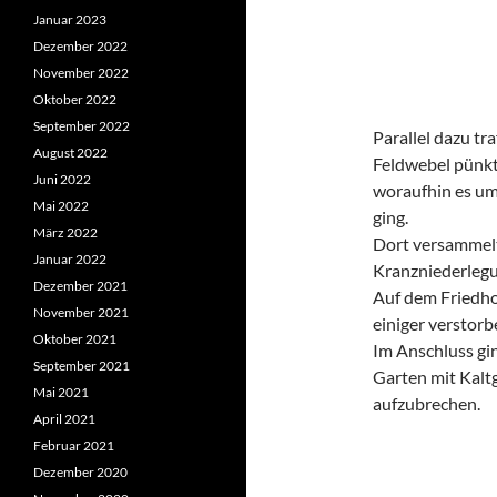
Januar 2023
Dezember 2022
November 2022
Oktober 2022
September 2022
Parallel dazu tr
August 2022
Feldwebel pünkt
Juni 2022
woraufhin es um
Mai 2022
ging.
März 2022
Dort versammelte
Januar 2022
Kranzniederlegu
Dezember 2021
Auf dem Friedho
November 2021
einiger verstor
Oktober 2021
Im Anschluss gi
September 2021
Garten mit Kalt
Mai 2021
aufzubrechen.
April 2021
Februar 2021
Dezember 2020