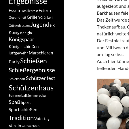
Ergebnisse
aufgeklebt und 
Feiern
Essen
Familienfest
Barkhausen feie
Grillen
Gesundheit
Grünkohl
Das Zelt wurde 
Jugend
KK
Grünkohlessen
Thekenaufbau, G
König
Königin
natürlich weiter
Königspaar
Der Festplatza
Königsschießen
und Mittwoch di
Marschieren
luftgewehr
am Tag selbst.
Schießen
Auch hier können 
Party
helfenden Händen
Schießergebnisse
Schützenfest
Schießsport
Schützenhaus
Sommerball
Sommerpokal
Spaß
Sport
Sportschießen
Tradition
Vatertag
Verein
weihnachten