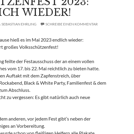
TZENFEST 2023:
ICH WIEDER!
SEBASTIAN EHRLING
SCHREIBE EINEN KOMMENTAR
ause hieß es im Mai 2023 endlich wieder:
rt großes Volksschützenfest!
g feilte der Festausschuss der an einem vollen
s vom 17. bis 22. Mai reichtlich zu bieten hatte.
len Auftakt mit dem Zapfenstreich, über
 Rockabend, Black & White Party, Familienfest & dem
zum Abschluss.
icht zu vergessen: Es gibt natürlich auch neue
dem anderen, vor jedem Fest gibt’s neben der
niges an Vorbereitung.
urde schon von fleißigen Helfern alle Plakate