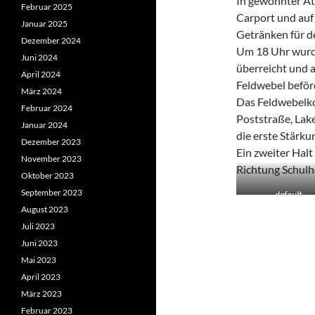
In gewohnter At
Februar 2025
Carport und auf 
Januar 2025
Getränken für d
Dezember 2024
Um 18 Uhr wurd
Juni 2024
überreicht und 
April 2024
Feldwebel beför
März 2024
Das Feldwebelko
Februar 2024
Poststraße, Lak
Januar 2024
die erste Stärku
Dezember 2023
Ein zweiter Halt
November 2023
Richtung Schulh
Oktober 2023
September 2023
default
August 2023
Juli 2023
Juni 2023
Mai 2023
April 2023
März 2023
Februar 2023