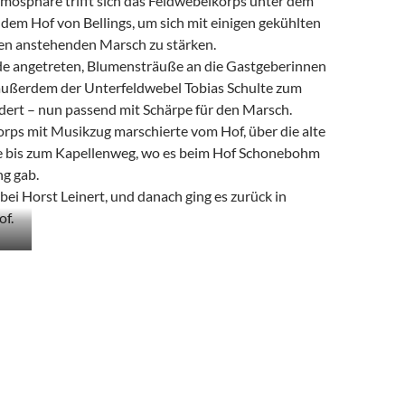
mosphäre trifft sich das Feldwebelkorps unter dem
dem Hof von Bellings, um sich mit einigen gekühlten
en anstehenden Marsch zu stärken.
e angetreten, Blumensträuße an die Gastgeberinnen
außerdem der Unterfeldwebel Tobias Schulte zum
dert – nun passend mit Schärpe für den Marsch.
rps mit Musikzug marschierte vom Hof, über die alte
e bis zum Kapellenweg, wo es beim Hof Schonebohm
ng gab.
 bei Horst Leinert, und danach ging es zurück in
of.