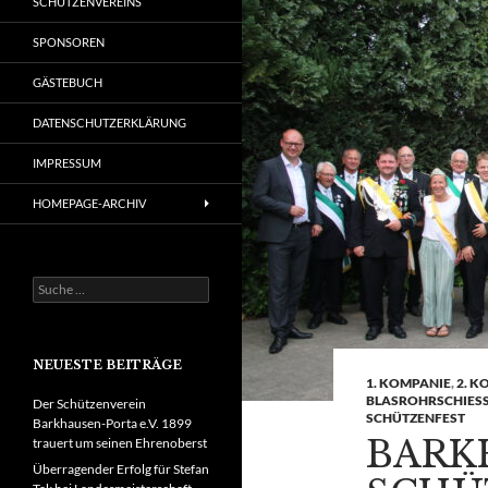
SCHÜTZENVEREINS
SPONSOREN
GÄSTEBUCH
DATENSCHUTZERKLÄRUNG
IMPRESSUM
HOMEPAGE-ARCHIV
Suche
nach:
NEUESTE BEITRÄGE
1. KOMPANIE
,
2. K
BLASROHRSCHIESS
Der Schützenverein
SCHÜTZENFEST
Barkhausen-Porta e.V. 1899
BARK
trauert um seinen Ehrenoberst
Überragender Erfolg für Stefan