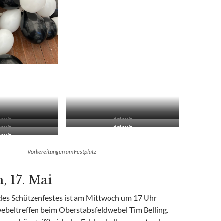
ault
default
ault
default
ault
Vorbereitungen am Festplatz
, 17. Mai
t des Schützenfestes ist am Mittwoch um 17 Uhr
ebeltreffen beim Oberstabsfeldwebel Tim Belling.