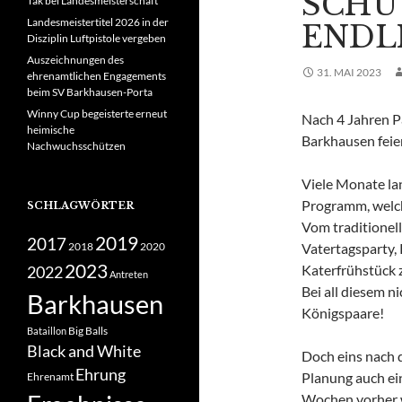
SCHÜ
Tak bei Landesmeisterschaft
Landesmeistertitel 2026 in der
ENDL
Disziplin Luftpistole vergeben
Auszeichnungen des
31. MAI 2023
ehrenamtlichen Engagements
beim SV Barkhausen-Porta
Winny Cup begeisterte erneut
Nach 4 Jahren P
heimische
Barkhausen feie
Nachwuchsschützen
Viele Monate lan
Programm, welche
SCHLAGWÖRTER
Vom traditionel
2019
2017
2018
2020
Vatertagsparty,
2023
Katerfrühstück 
2022
Antreten
Bei all diesem n
Barkhausen
Königspaare!
Big Balls
Bataillon
Black and White
Doch eins nach 
Ehrung
Planung auch ei
Ehrenamt
Wochen vorher w